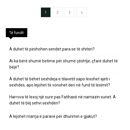
1
2
3
Të fundit
A duhet të peshohen sendet para se të shiten?
Ai ka bërë shumë betime për shumë çështje; çfarë duhet të
bëjë?
A duhet të bëhet sexhdeja e tilavetit sapo lexohet ajeti i
sexhdes, apo lejohet të vonohet deri në fund të leximit?
Harrova të lexoj një sure pas Fatihasë në namazin sunet. A
duhet të bëj sehvi sexhden?
A lejohet marrja e parave për dhurimin e gjakut?