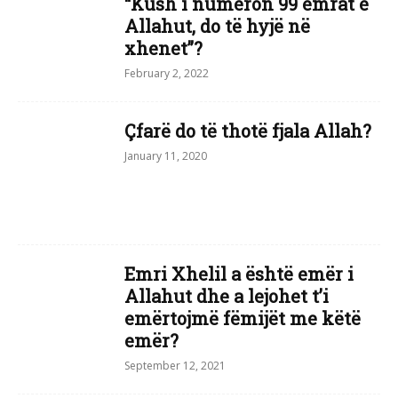
“Kush i numëron 99 emrat e
Allahut, do të hyjë në
xhenet”?
February 2, 2022
Çfarë do të thotë fjala Allah?
January 11, 2020
Emri Xhelil a është emër i
Allahut dhe a lejohet t’i
emërtojmë fëmijët me këtë
emër?
September 12, 2021