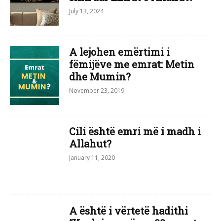
July 13, 2024
A lejohen emërtimi i
fëmijëve me emrat: Metin
dhe Mumin?
November 23, 2019
Cili është emri më i madh i
Allahut?
January 11, 2020
A është i vërtetë hadithi