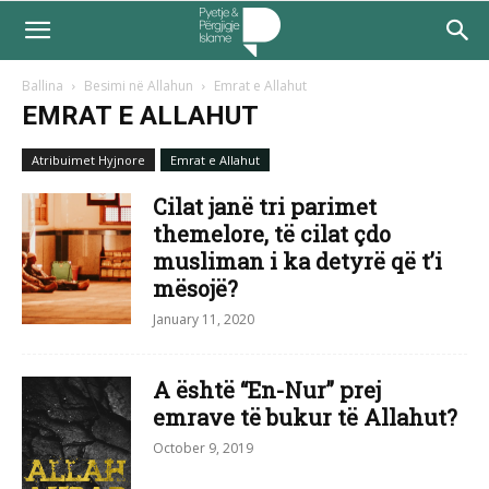
Ballina
Besimi në Allahun
Emrat e Allahut
EMRAT E ALLAHUT
Atribuimet Hyjnore
Emrat e Allahut
Cilat janë tri parimet
themelore, të cilat çdo
musliman i ka detyrë që t’i
mësojë?
January 11, 2020
A është “En-Nur” prej
emrave të bukur të Allahut?
October 9, 2019