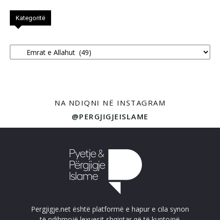
Kategoritë
Kategoritë
NA NDIQNI NË INSTAGRAM
@PERGJIGJEISLAME
Pergjigje.net është platformë e hapur e cila synon
të ndihmojë lexuesit shqiptar që të kuptojnë