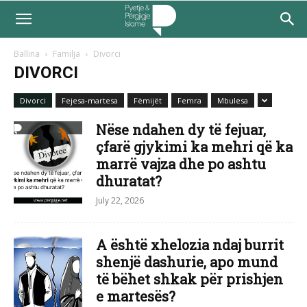
Ballina
Familja
Divorci
DIVORCI
Divorci
Fejesa-martesa
Fëmijët
Femra
Mbulesa
Nëse ndahen dy të fejuar,
çfarë gjykimi ka mehri që ka
marrë vajza dhe po ashtu
dhuratat?
July 22, 2026
A është xhelozia ndaj burrit
shenjë dashurie, apo mund
të bëhet shkak për prishjen
e martesës?