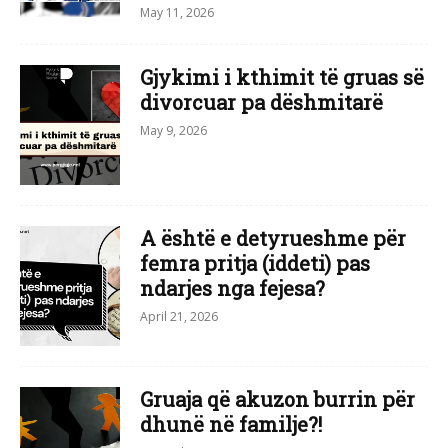
May 11, 2026
Gjykimi i kthimit të gruas së
divorcuar pa dëshmitarë
May 9, 2026
A është e detyrueshme për
femra pritja (iddeti) pas
ndarjes nga fejesa?
April 21, 2026
Gruaja që akuzon burrin për
dhunë në familje?!