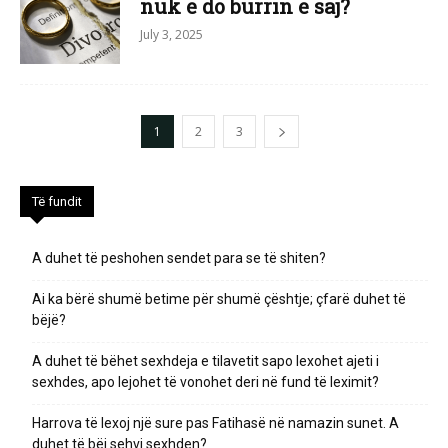
nuk e do burrin e saj?
July 3, 2025
1
2
3
Të fundit
A duhet të peshohen sendet para se të shiten?
Ai ka bërë shumë betime për shumë çështje; çfarë duhet të
bëjë?
A duhet të bëhet sexhdeja e tilavetit sapo lexohet ajeti i
sexhdes, apo lejohet të vonohet deri në fund të leximit?
Harrova të lexoj një sure pas Fatihasë në namazin sunet. A
duhet të bëj sehvi sexhden?