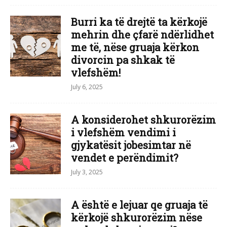
Burri ka të drejtë ta kërkojë
mehrin dhe çfarë ndërlidhet
me të, nëse gruaja kërkon
divorcin pa shkak të
vlefshëm!
July 6, 2025
A konsiderohet shkurorëzim
i vlefshëm vendimi i
gjykatësit jobesimtar në
vendet e perëndimit?
July 3, 2025
A është e lejuar qe gruaja të
kërkojë shkurorëzim nëse