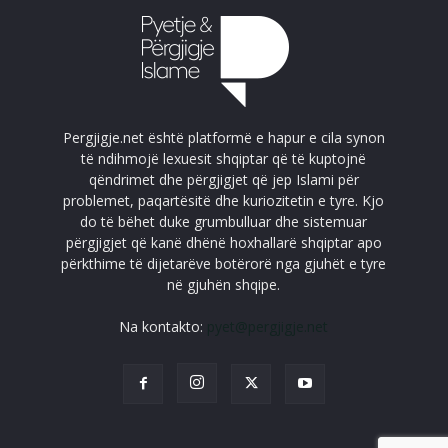
Pergjigje.net është platformë e hapur e cila synon
të ndihmojë lexuesit shqiptar që të kuptojnë
qëndrimet dhe përgjigjet që jep Islami për
problemet, paqartësitë dhe kuriozitetin e tyre. Kjo
do të bëhet duke grumbulluar dhe sistemuar
përgjigjet që kanë dhënë hoxhallarë shqiptar apo
përkthime të dijetarëve botërorë nga gjuhët e tyre
në gjuhën shqipe.
Na kontakto:
pyet@pergjigje.net