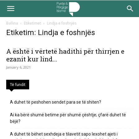
Ballina
Etiketimet
Lindja e foshnjës
Etiketim: Lindja e foshnjës
A është i vërtetë hadithi për thirrjen e
ezanit kur lind...
January 6, 2021
Të fundit
A duhet të peshohen sendet para se të shiten?
Ai ka bërë shumë betime për shumë çështje; çfarë duhet të
bëjë?
A duhet të bëhet sexhdeja e tilavetit sapo lexohet ajeti i