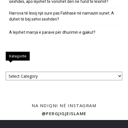
sexhdes, apo lejohet të vonohet deri në fund të leximit?
Harrova të lexoj një sure pas Fatihasë në namazin sunet. A
duhet të bëj sehvi sexhden?
A lejohet marrja e parave për dhurimin e gjakut?
Kategoritë
Kategoritë
NA NDIQNI NË INSTAGRAM
@PERGJIGJEISLAME