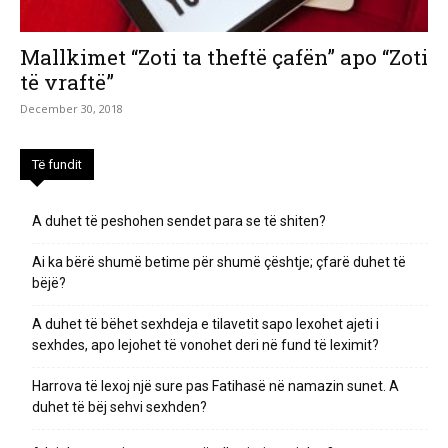
Mallkimet “Zoti ta theftë çafën” apo “Zoti
të vraftë”
December 30, 2018
Të fundit
A duhet të peshohen sendet para se të shiten?
Ai ka bërë shumë betime për shumë çështje; çfarë duhet të
bëjë?
A duhet të bëhet sexhdeja e tilavetit sapo lexohet ajeti i
sexhdes, apo lejohet të vonohet deri në fund të leximit?
Harrova të lexoj një sure pas Fatihasë në namazin sunet. A
duhet të bëj sehvi sexhden?