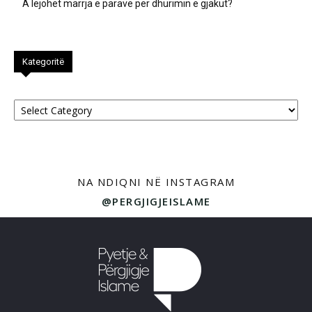
A lejohet marrja e parave për dhurimin e gjakut?
Kategoritë
Kategoritë
NA NDIQNI NË INSTAGRAM
@PERGJIGJEISLAME