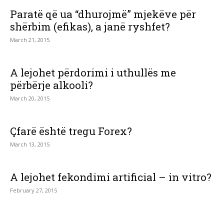
Paratë që ua “dhurojmë” mjekëve për
shërbim (efikas), a janë ryshfet?
March 21, 2015
A lejohet përdorimi i uthullës me
përbërje alkooli?
March 20, 2015
Çfarë është tregu Forex?
March 13, 2015
A lejohet fekondimi artificial – in vitro?
February 27, 2015