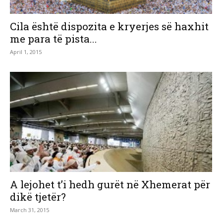
Cila është dispozita e kryerjes së haxhit
me para të pista...
April 1, 2015
A lejohet t’i hedh gurët në Xhemerat për
dikë tjetër?
March 31, 2015