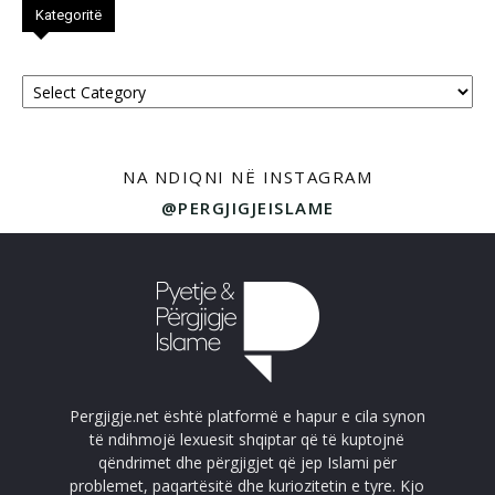
Kategoritë
Kategoritë
NA NDIQNI NË INSTAGRAM
@PERGJIGJEISLAME
Pergjigje.net është platformë e hapur e cila synon
të ndihmojë lexuesit shqiptar që të kuptojnë
qëndrimet dhe përgjigjet që jep Islami për
problemet, paqartësitë dhe kuriozitetin e tyre. Kjo