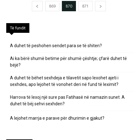
869
870
871
Të fundit
A duhet të peshohen sendet para se të shiten?
Ai ka bërë shumë betime për shumë çështje; çfarë duhet të
bëjë?
A duhet të bëhet sexhdeja e tilavetit sapo lexohet ajeti i
sexhdes, apo lejohet të vonohet deri në fund të leximit?
Harrova të lexoj një sure pas Fatihasë në namazin sunet. A
duhet të bëj sehvi sexhden?
A lejohet marrja e parave për dhurimin e gjakut?