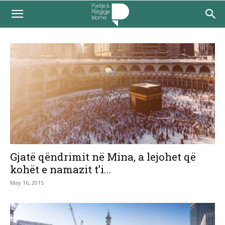
Gjatë qëndrimit në Mina, a lejohet që
kohët e namazit t’i...
May 16, 2015