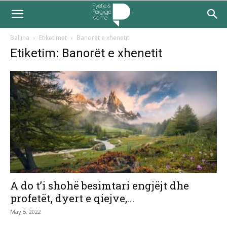
Ballina
Etiketimet
Banorët e xhenetit
Etiketim: Banorët e xhenetit
A do t’i shohë besimtari engjëjt dhe
profetët, dyert e qiejve,...
May 5, 2022