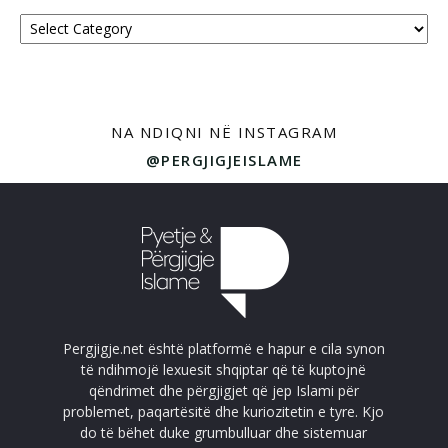
Kategoritë
NA NDIQNI NË INSTAGRAM
@PERGJIGJEISLAME
Pergjigje.net është platformë e hapur e cila synon
të ndihmojë lexuesit shqiptar që të kuptojnë
qëndrimet dhe përgjigjet që jep Islami për
problemet, paqartësitë dhe kuriozitetin e tyre. Kjo
do të bëhet duke grumbulluar dhe sistemuar