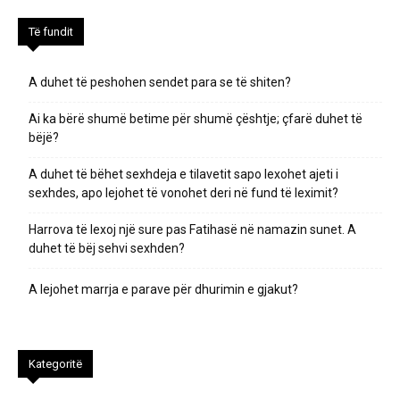
Të fundit
A duhet të peshohen sendet para se të shiten?
Ai ka bërë shumë betime për shumë çështje; çfarë duhet të
bëjë?
A duhet të bëhet sexhdeja e tilavetit sapo lexohet ajeti i
sexhdes, apo lejohet të vonohet deri në fund të leximit?
Harrova të lexoj një sure pas Fatihasë në namazin sunet. A
duhet të bëj sehvi sexhden?
A lejohet marrja e parave për dhurimin e gjakut?
Kategoritë