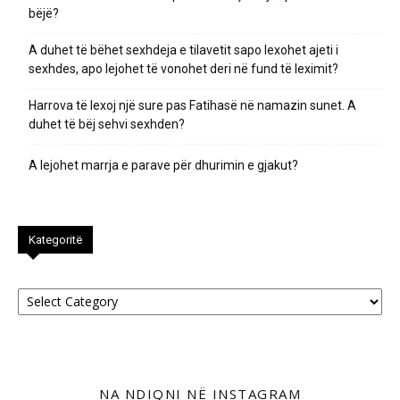
bëjë?
A duhet të bëhet sexhdeja e tilavetit sapo lexohet ajeti i
sexhdes, apo lejohet të vonohet deri në fund të leximit?
Harrova të lexoj një sure pas Fatihasë në namazin sunet. A
duhet të bëj sehvi sexhden?
A lejohet marrja e parave për dhurimin e gjakut?
Kategoritë
Kategoritë
NA NDIQNI NË INSTAGRAM