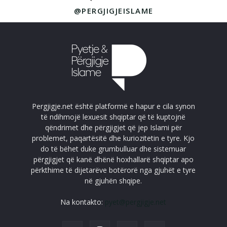
@PERGJIGJEISLAME
Pergjigje.net është platformë e hapur e cila synon
të ndihmojë lexuesit shqiptar që të kuptojnë
qëndrimet dhe përgjigjet që jep Islami për
problemet, paqartësitë dhe kuriozitetin e tyre. Kjo
do të bëhet duke grumbulluar dhe sistemuar
përgjigjet që kanë dhënë hoxhallarë shqiptar apo
përkthime të dijetarëve botërorë nga gjuhët e tyre
në gjuhën shqipe.
Na kontakto:
pyet@pergjigje.net