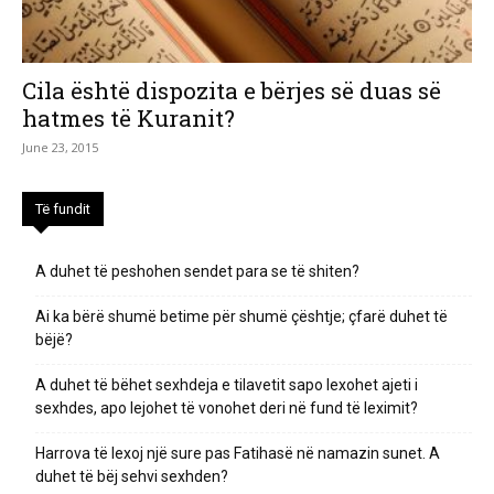
Cila është dispozita e bërjes së duas së
hatmes të Kuranit?
June 23, 2015
Të fundit
A duhet të peshohen sendet para se të shiten?
Ai ka bërë shumë betime për shumë çështje; çfarë duhet të
bëjë?
A duhet të bëhet sexhdeja e tilavetit sapo lexohet ajeti i
sexhdes, apo lejohet të vonohet deri në fund të leximit?
Harrova të lexoj një sure pas Fatihasë në namazin sunet. A
duhet të bëj sehvi sexhden?