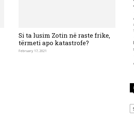
përgjigje
Si ta lusim Zotin në raste frike,
tërmeti apo katastrofe?
February 17, 2021
nga
feja
Ka
islame