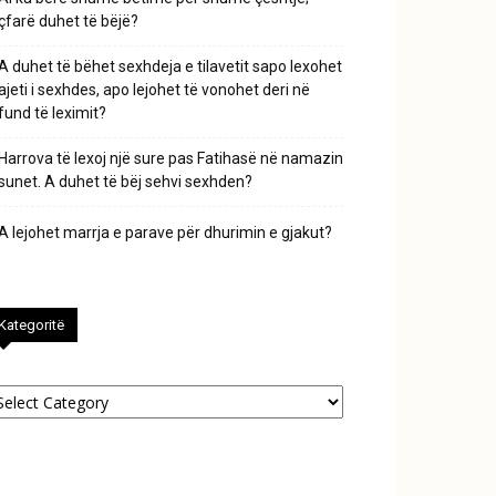
çfarë duhet të bëjë?
A duhet të bëhet sexhdeja e tilavetit sapo lexohet
ajeti i sexhdes, apo lejohet të vonohet deri në
fund të leximit?
Harrova të lexoj një sure pas Fatihasë në namazin
sunet. A duhet të bëj sehvi sexhden?
A lejohet marrja e parave për dhurimin e gjakut?
Kategoritë
tegoritë