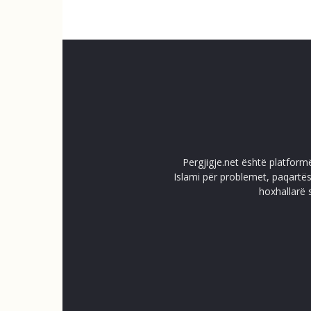
Pergjigje.net është platform
Islami për problemet, paqartës
hoxhallarë 