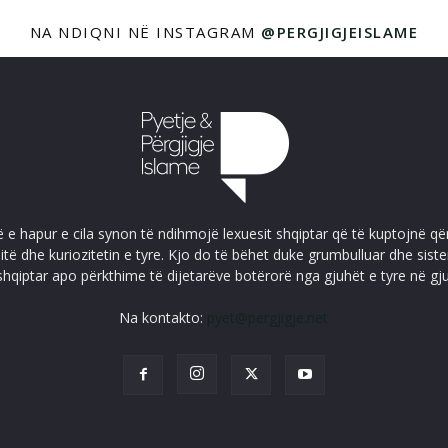
NA NDIQNI NË INSTAGRAM
@PERGJIGJEISLAME
ë e hapur e cila synon të ndihmojë lexuesit shqiptar që të kuptojnë që
itë dhe kuriozitetin e tyre. Kjo do të bëhet duke grumbulluar dhe sis
shqiptar apo përkthime të dijetarëve botërorë nga gjuhët e tyre në gj
Na kontakto:
pyet@pergjigje.net