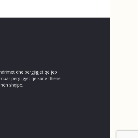
ndrimet dhe përgjigjet që jep
temuar përgjigjet që kanë dhënë
uhën shqipe.