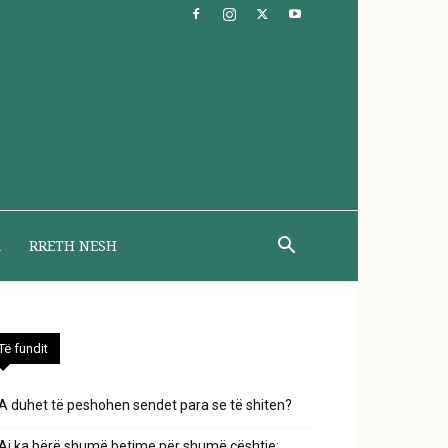
A
RRETH NESH
Të fundit
A duhet të peshohen sendet para se të shiten?
Ai ka bërë shumë betime për shumë çështje;