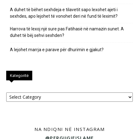
A duhet të bëhet sexhdeja e tilavetit sapo lexohet ajeti i
sexhdes, apo lejohet të vonohet deri në fund të leximit?
Harrova të lexoj një sure pas Fatihasë në namazin sunet. A
duhet të bëj sehvi sexhden?
A lejohet marrja e parave për dhurimin e gjakut?
Kategoritë
Kategoritë
NA NDIQNI NË INSTAGRAM
@PERGJIGJEISLAME