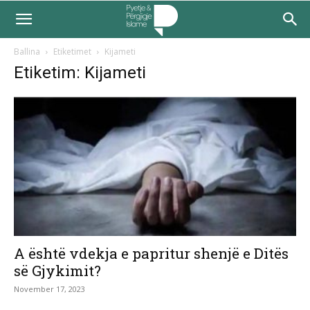
Ballina
Etiketimet
Kijameti
Etiketim: Kijameti
A është vdekja e papritur shenjë e Ditës
së Gjykimit?
November 17, 2023