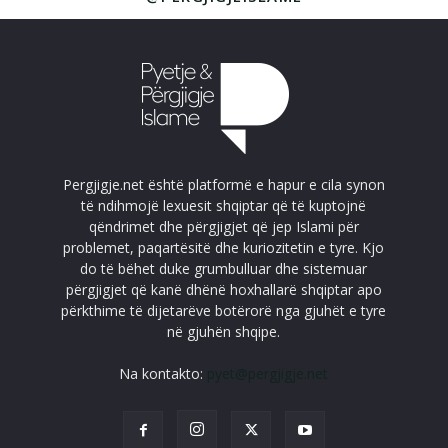
Pergjigje.net është platformë e hapur e cila synon
të ndihmojë lexuesit shqiptar që të kuptojnë
qëndrimet dhe përgjigjet që jep Islami për
problemet, paqartësitë dhe kuriozitetin e tyre. Kjo
do të bëhet duke grumbulluar dhe sistemuar
përgjigjet që kanë dhënë hoxhallarë shqiptar apo
përkthime të dijetarëve botërorë nga gjuhët e tyre
në gjuhën shqipe.
Na kontakto:
pyet@pergjigje.net