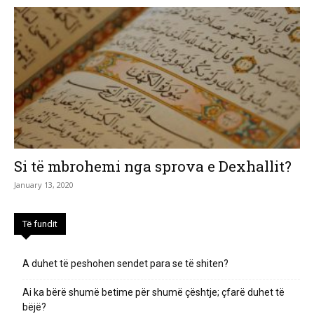
Si të mbrohemi nga sprova e Dexhallit?
January 13, 2020
Të fundit
A duhet të peshohen sendet para se të shiten?
Ai ka bërë shumë betime për shumë çështje; çfarë duhet të
bëjë?