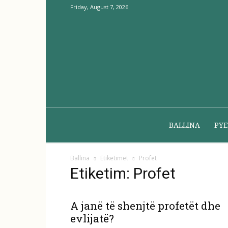
Friday, August 7, 2026
BALLINA
PYE
Ballina
Etiketimet
Profet
Etiketim: Profet
A janë të shenjtë profetët dhe
evlijatë?