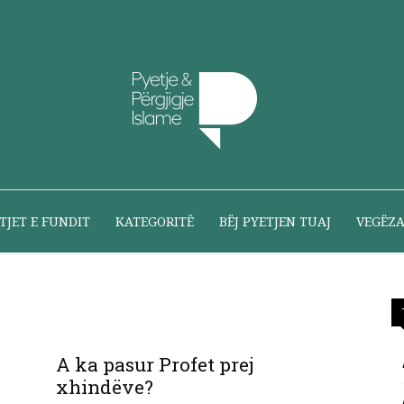
Pyetje
TJET E FUNDIT
KATEGORITË
BËJ PYETJEN TUAJ
VEGËZ
dhe
A ka pasur Profet prej
xhindëve?