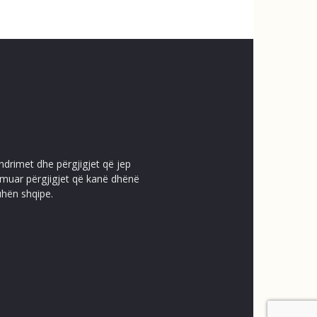
ndrimet dhe përgjigjet që jep
temuar përgjigjet që kanë dhënë
uhën shqipe.