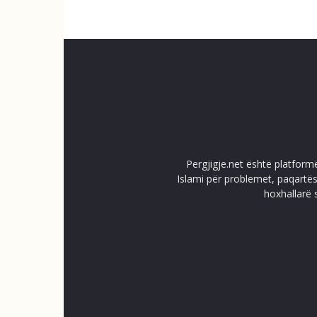
Pergjigje.net është platform
Islami për problemet, paqartës
hoxhallarë 