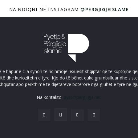
NA NDIQNI NË INSTAGRAM
@PERGJIGJEISLAME
ë e hapur e cila synon të ndihmojë lexuesit shqiptar që të kuptojnë që
itë dhe kuriozitetin e tyre. Kjo do të bëhet duke grumbulluar dhe sis
shqiptar apo përkthime të dijetarëve botërorë nga gjuhët e tyre në gj
Na kontakto:
pyet@pergjigje.net