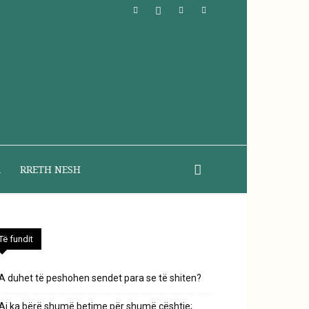
A
RRETH NESH
Të fundit
A duhet të peshohen sendet para se të shiten?
Ai ka bërë shumë betime për shumë çështje;