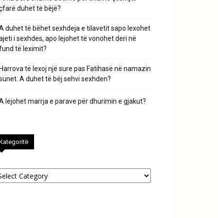
çfarë duhet të bëjë?
A duhet të bëhet sexhdeja e tilavetit sapo lexohet
ajeti i sexhdes, apo lejohet të vonohet deri në
fund të leximit?
Harrova të lexoj një sure pas Fatihasë në namazin
sunet. A duhet të bëj sehvi sexhden?
A lejohet marrja e parave për dhurimin e gjakut?
Kategoritë
tegoritë