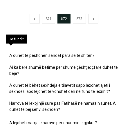
871
872
873
Të fundit
A duhet të peshohen sendet para se të shiten?
Ai ka bërë shumë betime për shumë çështje; çfarë duhet të
bëjë?
A duhet të bëhet sexhdeja e tilavetit sapo lexohet ajeti i
sexhdes, apo lejohet të vonohet deri në fund të leximit?
Harrova të lexoj një sure pas Fatihasë në namazin sunet. A
duhet të bëj sehvi sexhden?
A lejohet marrja e parave për dhurimin e gjakut?