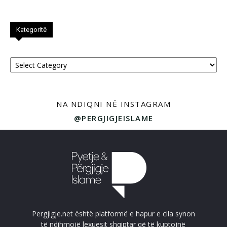
Kategoritë
Kategoritë
NA NDIQNI NË INSTAGRAM
@PERGJIGJEISLAME
Pergjigje.net është platformë e hapur e cila synon
të ndihmojë lexuesit shqiptar që të kuptojnë