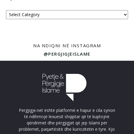
Kategoritë
NA NDIQNI NË INSTAGRAM
@PERGJIGJEISLAME
Pergjigje.net është platformë e hapur e cila synon
të ndihmojë lexuesit shqiptar që të kuptojnë
qëndrimet dhe përgjigjet që jep Islami për
problemet, paqartësitë dhe kuriozitetin e tyre. Kjo