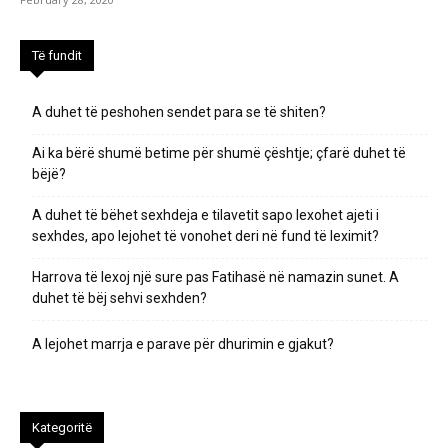
Të fundit
A duhet të peshohen sendet para se të shiten?
Ai ka bërë shumë betime për shumë çështje; çfarë duhet të
bëjë?
A duhet të bëhet sexhdeja e tilavetit sapo lexohet ajeti i
sexhdes, apo lejohet të vonohet deri në fund të leximit?
Harrova të lexoj një sure pas Fatihasë në namazin sunet. A
duhet të bëj sehvi sexhden?
A lejohet marrja e parave për dhurimin e gjakut?
Kategoritë