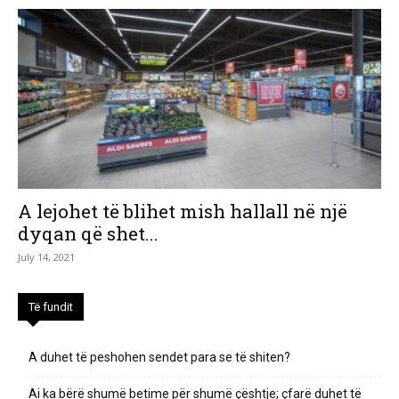
A lejohet të blihet mish hallall në një
dyqan që shet...
July 14, 2021
Të fundit
A duhet të peshohen sendet para se të shiten?
Ai ka bërë shumë betime për shumë çështje; çfarë duhet të