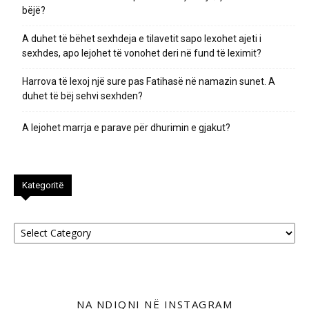
bëjë?
A duhet të bëhet sexhdeja e tilavetit sapo lexohet ajeti i
sexhdes, apo lejohet të vonohet deri në fund të leximit?
Harrova të lexoj një sure pas Fatihasë në namazin sunet. A
duhet të bëj sehvi sexhden?
A lejohet marrja e parave për dhurimin e gjakut?
Kategoritë
Kategoritë
NA NDIQNI NË INSTAGRAM