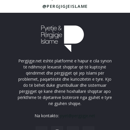
@PERGJIGJEISLAME
Pergjigje.net është platformë e hapur e cila synon
të ndihmojë lexuesit shqiptar që të kuptojnë
qëndrimet dhe përgjigjet që jep Islami për
problemet, paqartësitë dhe kuriozitetin e tyre. Kjo
do të bëhet duke grumbulluar dhe sistemuar
përgjigjet që kanë dhënë hoxhallarë shqiptar apo
përkthime të dijetarëve botërorë nga gjuhët e tyre
në gjuhën shqipe.
Na kontakto:
pyet@pergjigje.net