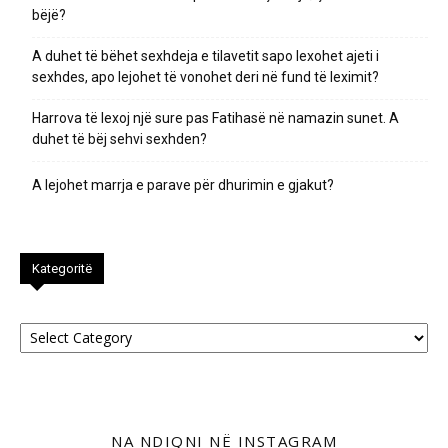
bëjë?
A duhet të bëhet sexhdeja e tilavetit sapo lexohet ajeti i
sexhdes, apo lejohet të vonohet deri në fund të leximit?
Harrova të lexoj një sure pas Fatihasë në namazin sunet. A
duhet të bëj sehvi sexhden?
A lejohet marrja e parave për dhurimin e gjakut?
Kategoritë
Kategoritë
NA NDIQNI NË INSTAGRAM