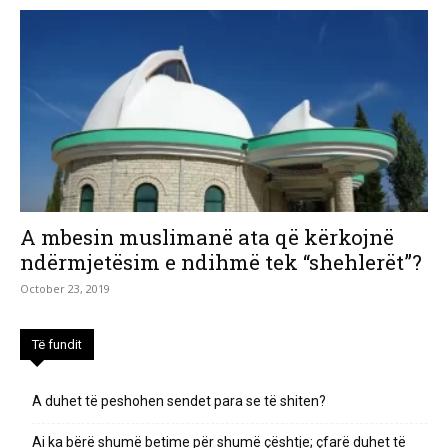
A mbesin muslimanë ata që kërkojnë
ndërmjetësim e ndihmë tek “shehlerët”?
October 23, 2019
Të fundit
A duhet të peshohen sendet para se të shiten?
Ai ka bërë shumë betime për shumë çështje; çfarë duhet të