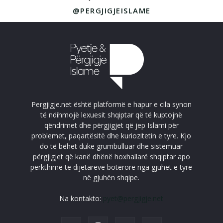
@PERGJIGJEISLAME
Pergjigje.net është platformë e hapur e cila synon
të ndihmojë lexuesit shqiptar që të kuptojnë
qëndrimet dhe përgjigjet që jep Islami për
problemet, paqartësitë dhe kuriozitetin e tyre. Kjo
do të bëhet duke grumbulluar dhe sistemuar
përgjigjet që kanë dhënë hoxhallarë shqiptar apo
përkthime të dijetarëve botërorë nga gjuhët e tyre
në gjuhën shqipe.
Na kontakto:
pyet@pergjigje.net