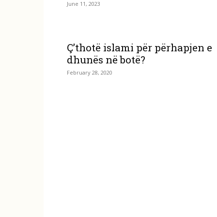
June 11, 2023
Ç’thotë islami për përhapjen e
dhunës në botë?
February 28, 2020