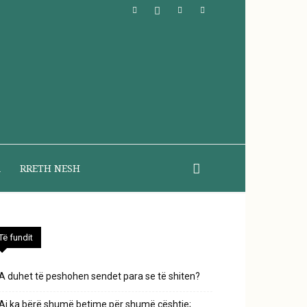
A
RRETH NESH
Të fundit
A duhet të peshohen sendet para se të shiten?
Ai ka bërë shumë betime për shumë çështje;