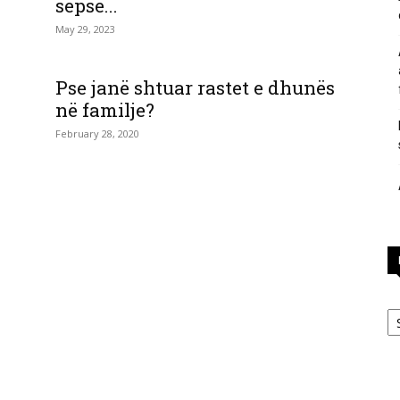
sepse...
May 29, 2023
përgjigje
Pse janë shtuar rastet e dhunës
në familje?
February 28, 2020
nga
feja
Ka
islame