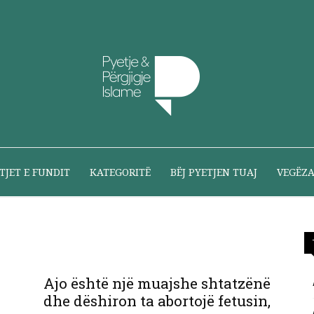
Pyetje
TJET E FUNDIT
KATEGORITË
BËJ PYETJEN TUAJ
VEGËZ
dhe
Ajo është një muajshe shtatzënë
dhe dëshiron ta abortojë fetusin,