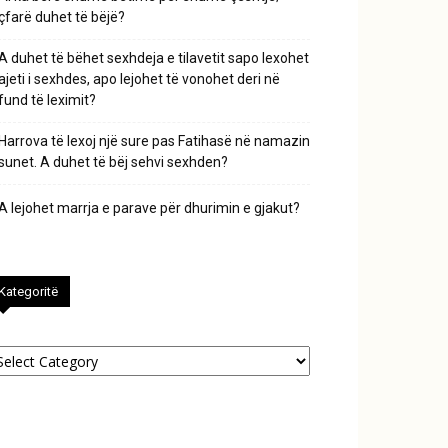
çfarë duhet të bëjë?
A duhet të bëhet sexhdeja e tilavetit sapo lexohet
ajeti i sexhdes, apo lejohet të vonohet deri në
fund të leximit?
Harrova të lexoj një sure pas Fatihasë në namazin
sunet. A duhet të bëj sehvi sexhden?
A lejohet marrja e parave për dhurimin e gjakut?
Kategoritë
tegoritë