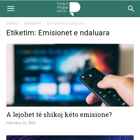
Ballina
Etiketimet
Emisionet e ndaluara
Etiketim: Emisionet e ndaluara
A lejohet të shikoj këto emisione?
February 22, 2022