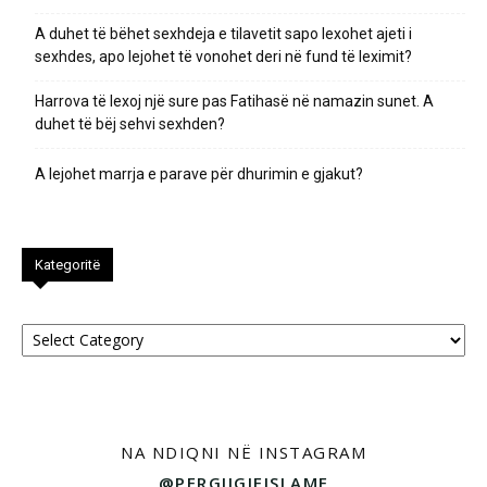
A duhet të bëhet sexhdeja e tilavetit sapo lexohet ajeti i
sexhdes, apo lejohet të vonohet deri në fund të leximit?
Harrova të lexoj një sure pas Fatihasë në namazin sunet. A
duhet të bëj sehvi sexhden?
A lejohet marrja e parave për dhurimin e gjakut?
Kategoritë
Kategoritë
NA NDIQNI NË INSTAGRAM
@PERGJIGJEISLAME