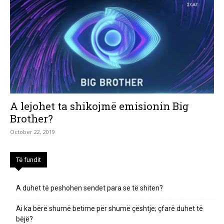
A lejohet ta shikojmë emisionin Big
Brother?
October 22, 2019
Të fundit
A duhet të peshohen sendet para se të shiten?
Ai ka bërë shumë betime për shumë çështje; çfarë duhet të
bëjë?