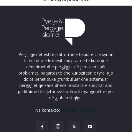
Pergjigje.net është platformë e hapur e cila synon
të ndihmojë lexuesit shqiptar që të kuptojnë
qëndrimet dhe përgjigjet që jep Islami për
problemet, paqartësitë dhe kuriozitetin e tyre. Kjo
do të bëhet duke grumbulluar dhe sistemuar
përgjigjet që kanë dhënë hoxhallarë shqiptar apo
përkthime të dijetarëve botërorë nga gjuhët e tyre
në gjuhën shqipe.
Na kontakto:
pyet@pergjigje.net