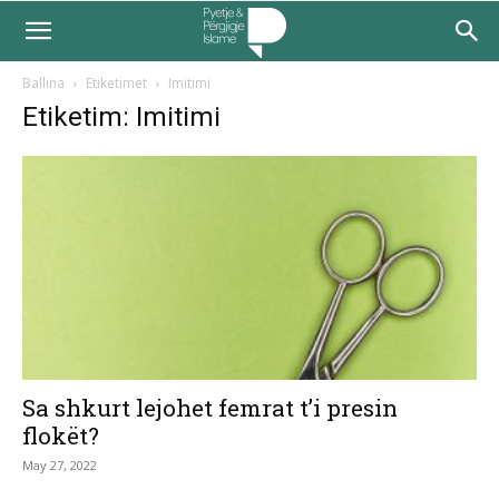
Ballina
Etiketimet
Imitimi
Etiketim: Imitimi
Sa shkurt lejohet femrat t’i presin
flokët?
May 27, 2022