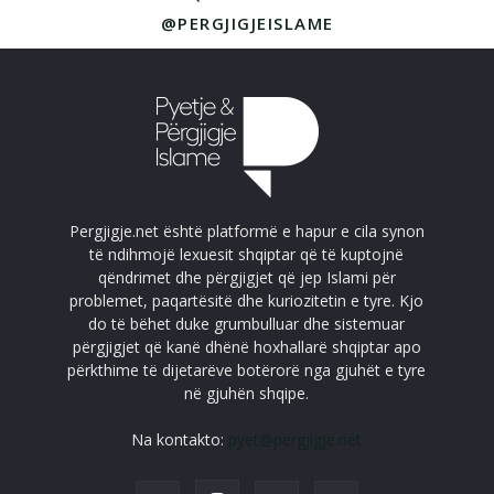
@PERGJIGJEISLAME
Pergjigje.net është platformë e hapur e cila synon
të ndihmojë lexuesit shqiptar që të kuptojnë
qëndrimet dhe përgjigjet që jep Islami për
problemet, paqartësitë dhe kuriozitetin e tyre. Kjo
do të bëhet duke grumbulluar dhe sistemuar
përgjigjet që kanë dhënë hoxhallarë shqiptar apo
përkthime të dijetarëve botërorë nga gjuhët e tyre
në gjuhën shqipe.
Na kontakto:
pyet@pergjigje.net