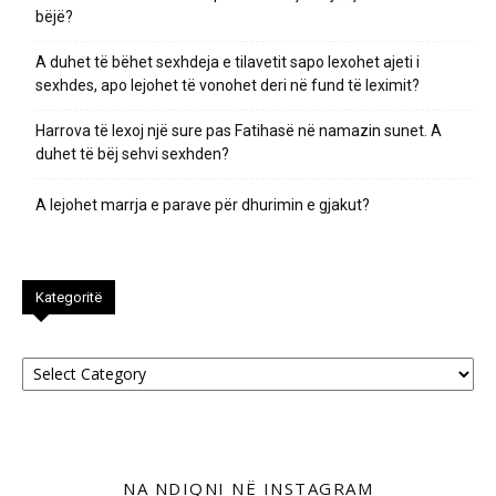
bëjë?
A duhet të bëhet sexhdeja e tilavetit sapo lexohet ajeti i
sexhdes, apo lejohet të vonohet deri në fund të leximit?
Harrova të lexoj një sure pas Fatihasë në namazin sunet. A
duhet të bëj sehvi sexhden?
A lejohet marrja e parave për dhurimin e gjakut?
Kategoritë
Kategoritë
NA NDIQNI NË INSTAGRAM