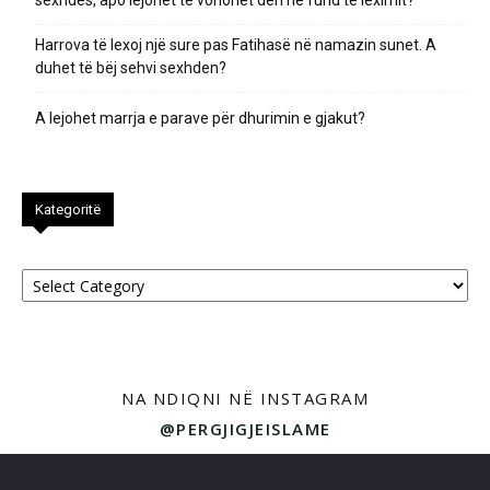
sexhdes, apo lejohet të vonohet deri në fund të leximit?
Harrova të lexoj një sure pas Fatihasë në namazin sunet. A
duhet të bëj sehvi sexhden?
A lejohet marrja e parave për dhurimin e gjakut?
Kategoritë
Kategoritë
NA NDIQNI NË INSTAGRAM
@PERGJIGJEISLAME