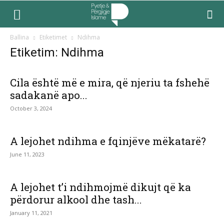
Ballina
Etiketimet
Ndihma
Etiketim: Ndihma
Cila është më e mira, që njeriu ta fshehë
sadakanë apo...
October 3, 2024
A lejohet ndihma e fqinjëve mëkatarë?
June 11, 2023
A lejohet t’i ndihmojmë dikujt që ka
përdorur alkool dhe tash...
January 11, 2021