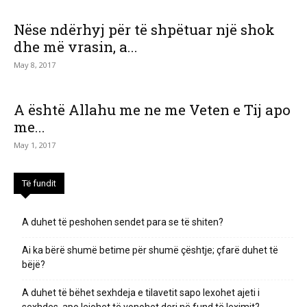
Nëse ndërhyj për të shpëtuar një shok
dhe më vrasin, a...
May 8, 2017
A është Allahu me ne me Veten e Tij apo
me...
May 1, 2017
Të fundit
A duhet të peshohen sendet para se të shiten?
Ai ka bërë shumë betime për shumë çështje; çfarë duhet të
bëjë?
A duhet të bëhet sexhdeja e tilavetit sapo lexohet ajeti i