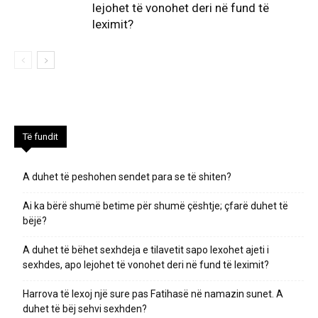
lejohet të vonohet deri në fund të
leximit?
Të fundit
A duhet të peshohen sendet para se të shiten?
Ai ka bërë shumë betime për shumë çështje; çfarë duhet të
bëjë?
A duhet të bëhet sexhdeja e tilavetit sapo lexohet ajeti i
sexhdes, apo lejohet të vonohet deri në fund të leximit?
Harrova të lexoj një sure pas Fatihasë në namazin sunet. A
duhet të bëj sehvi sexhden?