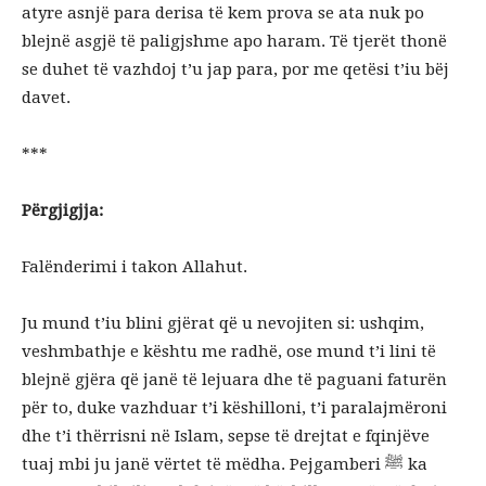
atyre asnjë para derisa të kem prova se ata nuk po
blejnë asgjë të paligjshme apo haram. Të tjerët thonë
se duhet të vazhdoj t’u jap para, por me qetësi t’iu bëj
davet.
***
Përgjigjja:
Falënderimi i takon Allahut.
Ju mund t’iu blini gjërat që u nevojiten si: ushqim,
veshmbathje e kështu me radhë, ose mund t’i lini të
blejnë gjëra që janë të lejuara dhe të paguani faturën
për to, duke vazhduar t’i këshilloni, t’i paralajmëroni
dhe t’i thërrisni në Islam, sepse të drejtat e fqinjëve
tuaj mbi ju janë vërtet të mëdha. Pejgamberi ﷺ ka