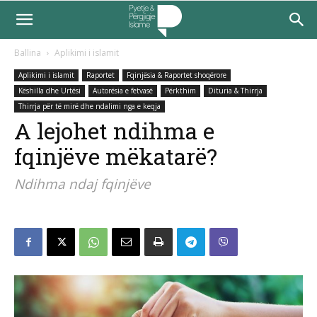
Ballina
Aplikimi i islamit
Aplikimi i islamit
Raportet
Fqinjësia & Raportet shoqërore
Këshilla dhe Urtësi
Autorësia e fetvasë
Përkthim
Dituria & Thirrja
Thirrja për të mirë dhe ndalimi nga e keqja
A lejohet ndihma e
fqinjëve mëkatarë?
Ndihma ndaj fqinjëve