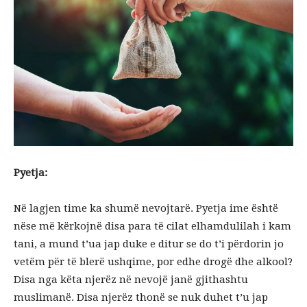
Pyetja:
Në lagjen time ka shumë nevojtarë. Pyetja ime është
nëse më kërkojnë disa para të cilat elhamdulilah i kam
tani, a mund t’ua jap duke e ditur se do t’i përdorin jo
vetëm për të blerë ushqime, por edhe drogë dhe alkool?
Disa nga këta njerëz në nevojë janë gjithashtu
muslimanë. Disa njerëz thonë se nuk duhet t’u jap