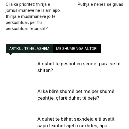
Cila ka prioritet: thirrja e
Puthja e nënës së gruas
jomuslimanëve në Islam apo
thirrja e muslimanëve jo të
përkushtuar, për t’u
përkushtuar fetarisht?
ARTIKUJ TË NGJASHËM
MË SHUMË NGA AUTORI
A duhet të peshohen sendet para se të
shiten?
Ai ka bërë shumë betime për shumë
çështje; çfarë duhet të bëjë?
A duhet të bëhet sexhdeja e tilavetit
sapo lexohet ajeti i sexhdes, apo