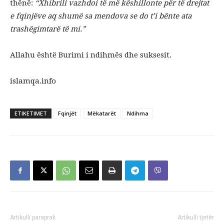
thënë:
“Xhibrili vazhdoi të më këshillonte për të drejtat
e fqinjëve aq shumë sa mendova se do t’i bënte ata
trashëgimtarë të mi.”
Allahu është Burimi i ndihmës dhe suksesit.
islamqa.info
ETIKETIMET
Fqinjët
Mëkatarët
Ndihma
Artikulli paraprak
Artikulli tjetër