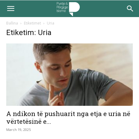
Ballina
Etiketimet
Uria
Etiketim: Uria
A ndikon të pushuarit nga etja e uria në
vërtetësinë e...
March 19, 2025