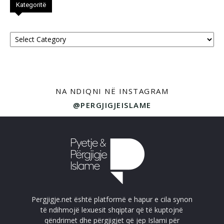
Kategoritë
Kategoritë
NA NDIQNI NË INSTAGRAM
@PERGJIGJEISLAME
Pergjigje.net është platformë e hapur e cila synon
të ndihmojë lexuesit shqiptar që të kuptojnë
qëndrimet dhe përgjigjet që jep Islami për