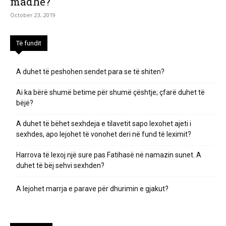
madhe?
October 23, 2019
Të fundit
A duhet të peshohen sendet para se të shiten?
Ai ka bërë shumë betime për shumë çështje; çfarë duhet të
bëjë?
A duhet të bëhet sexhdeja e tilavetit sapo lexohet ajeti i
sexhdes, apo lejohet të vonohet deri në fund të leximit?
Harrova të lexoj një sure pas Fatihasë në namazin sunet. A
duhet të bëj sehvi sexhden?
A lejohet marrja e parave për dhurimin e gjakut?