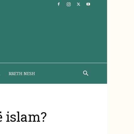
A
RRETH NESH
ë islam?