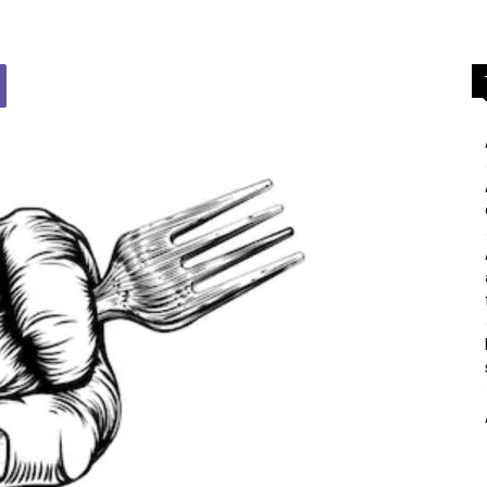
përgjigje
nga
feja
islame