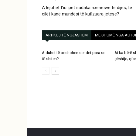
A lejohet t’iu ipet sadaka nxënësve të dijes, të
cilët kanë mundësi të kufizuara jetese?
ARTIKUJ TË NGJASHËM
MË SHUMË NGA AUTO
A duhet të peshohen sendet para se
Ai ka bërë 
të shiten?
çështje; çfa