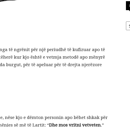
Ka
nga të ngrënit për një periudhë të kufizuar apo të
atëherë kur kjo është e vetmja metodë apo mënyrë
a burgut, për të apeluar për të drejta njerëzore
te, nëse kjo e dëmton personin apo bëhet shkak për
ënies së më të Lartit: “
Dhe mos vritni vetveten
.”