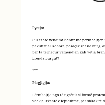
Pyetja:
Cili është vendimi lidhur me përmbajtjen 
pakufizuar kohore, posaçërisht në burg, 
për ta tërhequr vëmendjen kah vetja brend
brenda burgut?
***
Përgjigjja:
Përmbajtja nga të ngrënit si formë protes
vdekje, s’është e lejueshme, për shkak të th