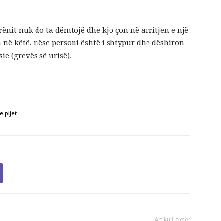
rënit nuk do ta dëmtojë dhe kjo çon në arritjen e një
 në këtë, nëse personi është i shtypur dhe dëshiron
ie (grevës së urisë).
e pijet
Artikulli tjetër