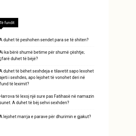
Të fundit
A duhet të peshohen sendet para se të shiten?
Ai ka bërë shumë betime për shumë çështje;
çfarë duhet të bëjë?
A duhet të bëhet sexhdeja e tilavetit sapo lexohet
ajeti i sexhdes, apo lejohet të vonohet deri në
fund të leximit?
Harrova të lexoj një sure pas Fatihasë në namazin
sunet. A duhet të bëj sehvi sexhden?
A lejohet marrja e parave për dhurimin e gjakut?