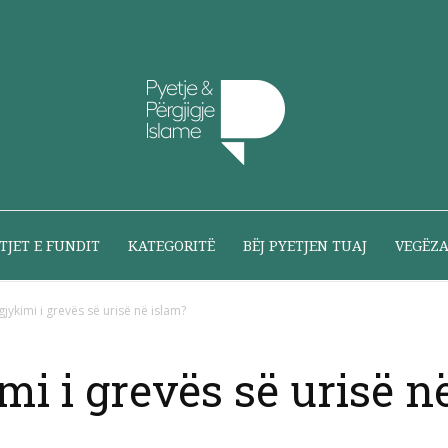
Pyetje
TJET E FUNDIT
KATEGORITË
BËJ PYETJEN TUAJ
VEGËZ
 gjykimi i grevës së urisë në islam?
dhe
imi i grevës së urisë n