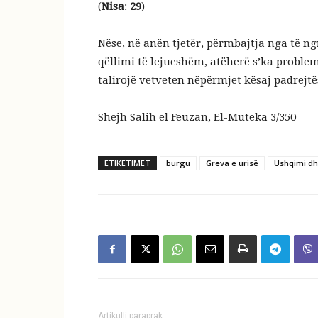
(
Nisa
:
29
)
Nëse, në anën tjetër, përmbajtja nga të ng
qëllimi të lejueshëm, atëherë s’ka problem
talirojë vetveten nëpërmjet kësaj padrejtës
Shejh Salih el Feuzan, El-Muteka 3/350
ETIKETIMET
burgu
Greva e urisë
Ushqimi dh
Artikulli paraprak