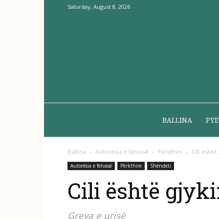
Saturday, August 8, 2026
BALLINA
PYE
Ballina
Autorësia e fetvasë
Përkthim
Cili është
Autorësia e fetvasë
Përkthim
Shëndeti
Cili është gjyk
Greva e urisë