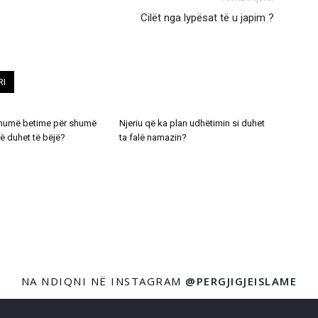
Cilët nga lypësat të u japim ?
RI
shumë betime për shumë
Njeriu që ka plan udhëtimin si duhet
rë duhet të bëjë?
ta falë namazin?
NA NDIQNI NË INSTAGRAM
@PERGJIGJEISLAME