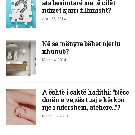
ata besimtarë me të cilët
ndizet zjarri fillimisht?
April 26, 2014
Në sa mënyra bëhet njeriu
xhunub?
March 4, 2014
A është i saktë hadithi: “Nëse
dorën e vajzës tuaj e kërkon
një i ndershëm, atëherë…”?
March 30, 2013