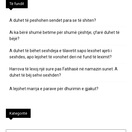
Të fundit
A duhet të peshohen sendet para se të shiten?
Ai ka bërë shumë betime për shumë çështje; çfarë duhet të
bëjë?
A duhet të bëhet sexhdeja e tilavetit sapo lexohet ajeti i
sexhdes, apo lejohet të vonohet deri në fund të leximit?
Harrova të lexoj një sure pas Fatihasë në namazin sunet. A
duhet të bëj sehvi sexhden?
A lejohet marrja e parave për dhurimin e gjakut?
Kategoritë
Kategoritë