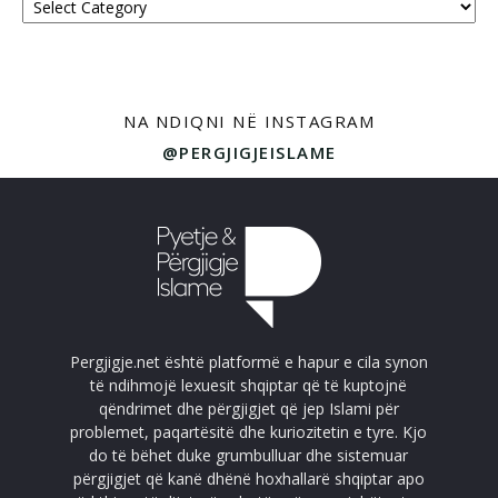
NA NDIQNI NË INSTAGRAM
@PERGJIGJEISLAME
Pergjigje.net është platformë e hapur e cila synon
të ndihmojë lexuesit shqiptar që të kuptojnë
qëndrimet dhe përgjigjet që jep Islami për
problemet, paqartësitë dhe kuriozitetin e tyre. Kjo
do të bëhet duke grumbulluar dhe sistemuar
përgjigjet që kanë dhënë hoxhallarë shqiptar apo