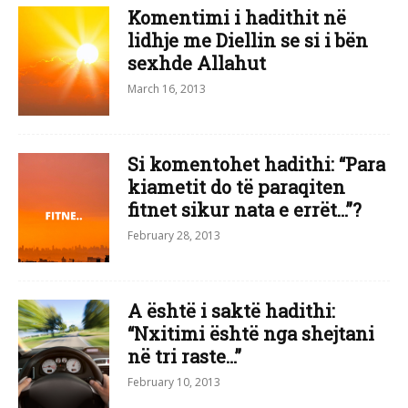
Komentimi i hadithit në
lidhje me Diellin se si i bën
sexhde Allahut
March 16, 2013
Si komentohet hadithi: “Para
kiametit do të paraqiten
fitnet sikur nata e errët…”?
February 28, 2013
A është i saktë hadithi:
“Nxitimi është nga shejtani
në tri raste…”
February 10, 2013