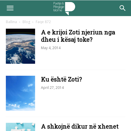
Ballina
Blog
Faqe 872
A e krijoi Zoti njeriun nga
dheu i kësaj toke?
May 4, 2014
Ku është Zoti?
April 27, 2014
A shkojnë dikur në xhenet