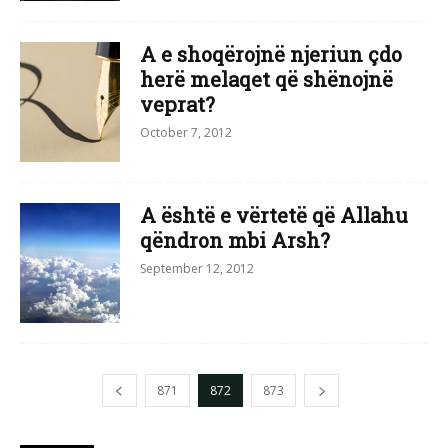
A e shoqërojnë njeriun çdo
herë melaqet që shënojnë
veprat?
October 7, 2012
A është e vërtetë që Allahu
qëndron mbi Arsh?
September 12, 2012
871
872
873