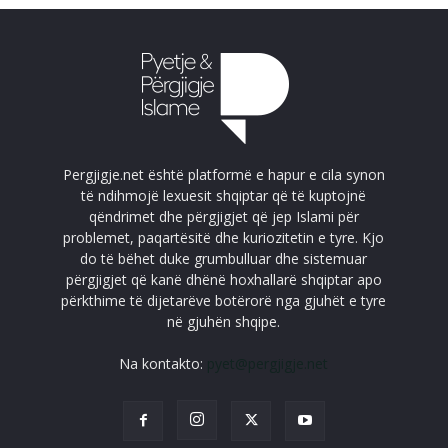
Pergjigje.net është platformë e hapur e cila synon
të ndihmojë lexuesit shqiptar që të kuptojnë
qëndrimet dhe përgjigjet që jep Islami për
problemet, paqartësitë dhe kuriozitetin e tyre. Kjo
do të bëhet duke grumbulluar dhe sistemuar
përgjigjet që kanë dhënë hoxhallarë shqiptar apo
përkthime të dijetarëve botërorë nga gjuhët e tyre
në gjuhën shqipe.
Na kontakto:
pyet@pergjigje.net