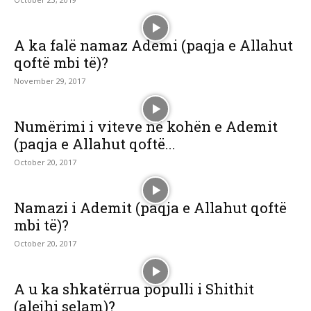
A ka falë namaz Ademi (paqja e Allahut
qoftë mbi të)?
November 29, 2017
Numërimi i viteve në kohën e Ademit
(paqja e Allahut qoftë...
October 20, 2017
Namazi i Ademit (paqja e Allahut qoftë
mbi të)?
October 20, 2017
A u ka shkatërrua populli i Shithit
(alejhi selam)?