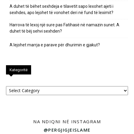
A duhet të bëhet sexhdeja e tilavetit sapo lexohet ajeti i
sexhdes, apo lejohet të vonohet deri në fund të leximit?
Harrova të lexoj një sure pas Fatihasë në namazin sunet. A
duhet të bëj sehvi sexhden?
A lejohet marrja e parave për dhurimin e gjakut?
Kategoritë
Kategoritë
NA NDIQNI NË INSTAGRAM
@PERGJIGJEISLAME