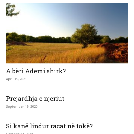
A bëri Ademi shirk?
April 15, 2021
Prejardhja e njeriut
September 19, 2020
Si kanë lindur racat në tokë?
October 23, 2019