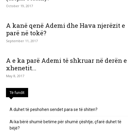
October 19, 2017
A kanë qenë Ademi dhe Hava njerëzit e
parë në tokë?
September 11, 2017
A e ka parë Ademi të shkruar në derën e
xhenetit...
May 8, 2017
Të fundit
A duhet të peshohen sendet para se të shiten?
Ai ka bërë shumë betime për shumë çështje; çfarë duhet të
bëjë?