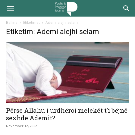
Ballina
Etiketimet
Ademi alejhi selam
Etiketim: Ademi alejhi selam
Përse Allahu i urdhëroi melekët t’i bëjnë
sexhde Ademit?
November 12, 2022