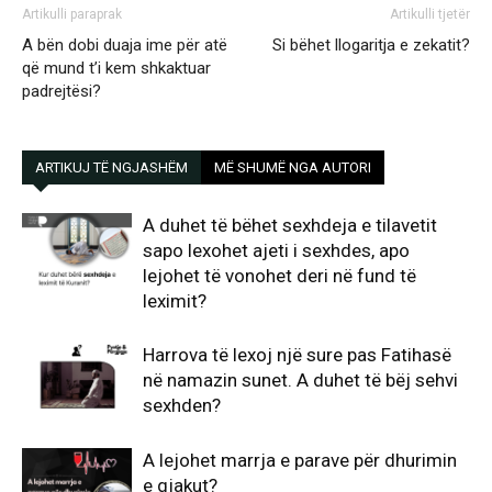
Artikulli paraprak
Artikulli tjetër
A bën dobi duaja ime për atë
Si bëhet llogaritja e zekatit?
që mund t’i kem shkaktuar
padrejtësi?
ARTIKUJ TË NGJASHËM
MË SHUMË NGA AUTORI
A duhet të bëhet sexhdeja e tilavetit
sapo lexohet ajeti i sexhdes, apo
lejohet të vonohet deri në fund të
leximit?
Harrova të lexoj një sure pas Fatihasë
në namazin sunet. A duhet të bëj sehvi
sexhden?
A lejohet marrja e parave për dhurimin
e gjakut?