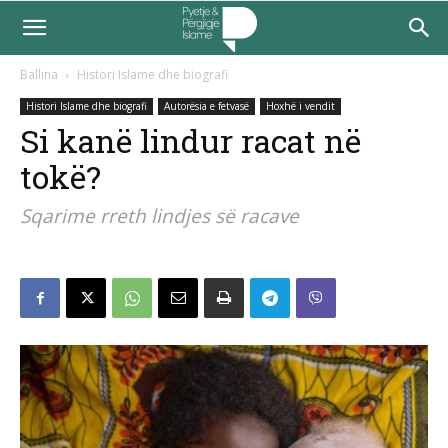
Ballina
Histori Islame dhe biografi
Histori Islame dhe biografi
Autorësia e fetvasë
Hoxhë i vendit
Si kanë lindur racat në
tokë?
Sqarime rreth lindjes së racave