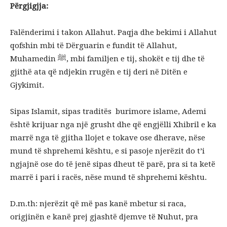
Përgjigjja:
Falënderimi i takon Allahut. Paqja dhe bekimi i Allahut
qofshin mbi të Dërguarin e fundit të Allahut,
Muhamedin ﷺ, mbi familjen e tij, shokët e tij dhe të
gjithë ata që ndjekin rrugën e tij deri në Ditën e
Gjykimit.
Sipas Islamit, sipas traditës burimore islame, Ademi
është krijuar nga një grusht dhe që engjëlli Xhibril e ka
marrë nga të gjitha llojet e tokave ose dherave, nëse
mund të shprehemi kështu, e si pasoje njerëzit do t’i
ngjajnë ose do të jenë sipas dheut të parë, pra si ta ketë
marrë i pari i racës, nëse mund të shprehemi kështu.
D.m.th: njerëzit që më pas kanë mbetur si raca,
origjinën e kanë prej gjashtë djemve të Nuhut, pra