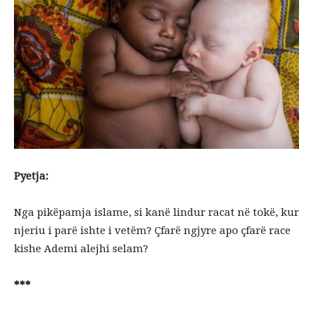
Pyetja:
Nga pikëpamja islame, si kanë lindur racat në tokë, kur
njeriu i parë ishte i vetëm? Çfarë ngjyre apo çfarë race
kishe Ademi alejhi selam?
***