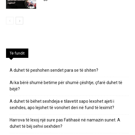
Të fundit
A duhet të peshohen sendet para se të shiten?
Ai ka bërë shumë betime për shumë çështje; çfarë duhet të
bëjë?
A duhet të bëhet sexhdeja e tilavetit sapo lexohet ajeti i
sexhdes, apo lejohet të vonohet deri në fund të leximit?
Harrova të lexoj një sure pas Fatihasë në namazin sunet. A
duhet të bëj sehvi sexhden?