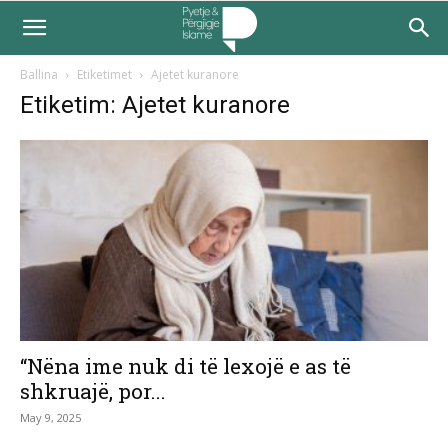
Ballina
Etiketimet
Ajetet kuranore
Etiketim: Ajetet kuranore
“Nëna ime nuk di të lexojë e as të
shkruajë, por...
May 9, 2025