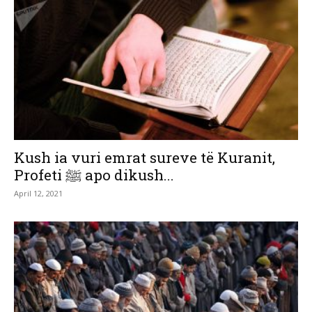
Kush ia vuri emrat sureve të Kuranit,
Profeti ﷺ apo dikush...
April 12, 2021