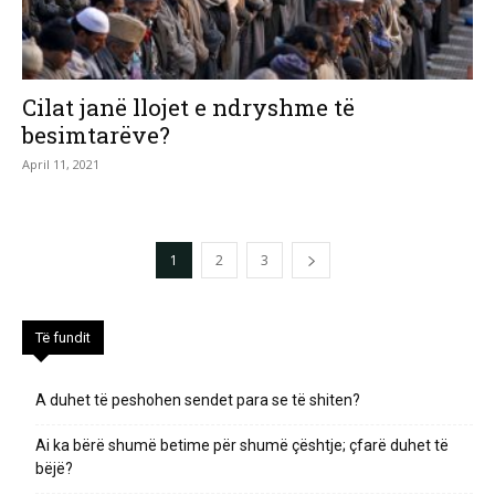
Cilat janë llojet e ndryshme të
besimtarëve?
April 11, 2021
1
2
3
Të fundit
A duhet të peshohen sendet para se të shiten?
Ai ka bërë shumë betime për shumë çështje; çfarë duhet të
bëjë?