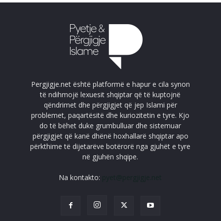
Pergjigje.net është platformë e hapur e cila synon
të ndihmojë lexuesit shqiptar që të kuptojnë
qëndrimet dhe përgjigjet që jep Islami për
problemet, paqartësitë dhe kuriozitetin e tyre. Kjo
do të bëhet duke grumbulluar dhe sistemuar
përgjigjet që kanë dhënë hoxhallarë shqiptar apo
përkthime të dijetarëve botërorë nga gjuhët e tyre
në gjuhën shqipe.
Na kontakto:
pyet@pergjigje.net