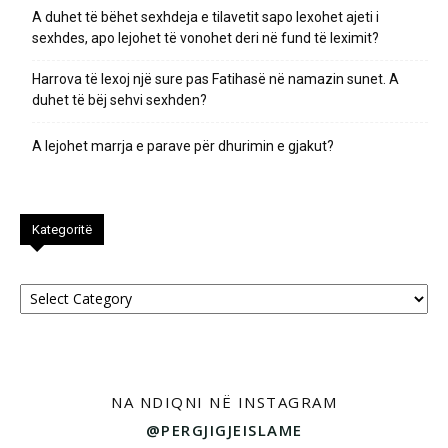
A duhet të bëhet sexhdeja e tilavetit sapo lexohet ajeti i
sexhdes, apo lejohet të vonohet deri në fund të leximit?
Harrova të lexoj një sure pas Fatihasë në namazin sunet. A
duhet të bëj sehvi sexhden?
A lejohet marrja e parave për dhurimin e gjakut?
Kategoritë
Kategoritë
NA NDIQNI NË INSTAGRAM
@PERGJIGJEISLAME