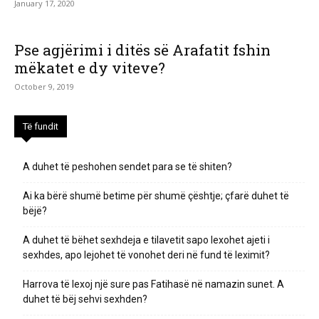
January 17, 2020
Pse agjërimi i ditës së Arafatit fshin
mëkatet e dy viteve?
October 9, 2019
Të fundit
A duhet të peshohen sendet para se të shiten?
Ai ka bërë shumë betime për shumë çështje; çfarë duhet të
bëjë?
A duhet të bëhet sexhdeja e tilavetit sapo lexohet ajeti i
sexhdes, apo lejohet të vonohet deri në fund të leximit?
Harrova të lexoj një sure pas Fatihasë në namazin sunet. A
duhet të bëj sehvi sexhden?