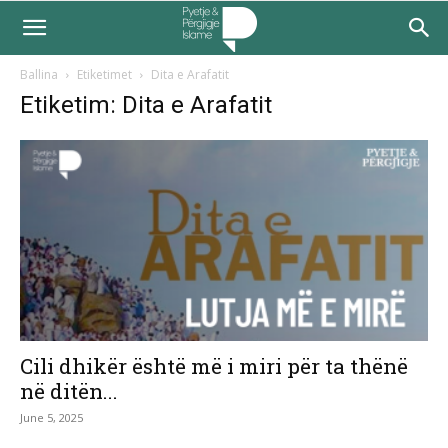
Ballina
Etiketimet
Dita e Arafatit
Etiketim: Dita e Arafatit
Cili dhikër është më i miri për ta thënë
në ditën...
June 5, 2025