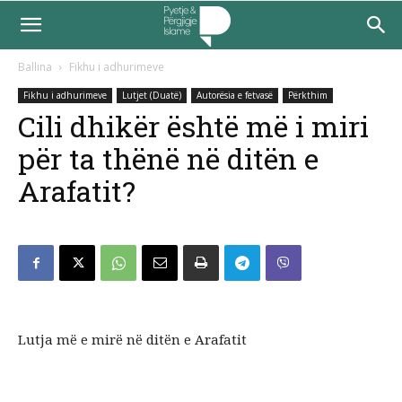
Ballina
Fikhu i adhurimeve
Fikhu i adhurimeve
Lutjet (Duatë)
Autorësia e fetvasë
Përkthim
Cili dhikër është më i miri
për ta thënë në ditën e
Arafatit?
Lutja më e mirë në ditën e Arafatit