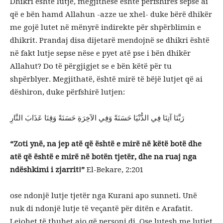
Dhikri është lutje, megjithëse është përfshirës sepse ai
që e bën hamd Allahun -azze ue xhel- duke bërë dhikër
me gojë lutet në mënyrë indirekte për shpërblimin e
dhikrit. Prandaj disa dijetarë mendojnë se dhikri është
në fakt lutje sepse nëse e pyet atë pse i bën dhikër
Allahut? Do të përgjigjet se e bën këtë për tu
shpërblyer. Megjithatë, është mirë të bëjë lutjet që ai
dëshiron, duke përfshirë lutjen:
رَبَّنَا آتِنَا فِي الدُّنْيَا حَسَنَةً وَفِي الآخِرَةِ حَسَنَةً وَقِنَا عَذَابَ النَّارِ
“Zoti ynë, na jep atë që është e mirë në këtë botë dhe
atë që është e mirë në botën tjetër, dhe na ruaj nga
ndëshkimi i zjarrit!”
El-Bekare, 2:201
ose ndonjë lutje tjetër nga Kurani apo sunneti. Unë
nuk di ndonjë lutje të veçantë për ditën e Arafatit.
Lejohet të thuhet ajo që personi di. Ose lutesh me lutjet