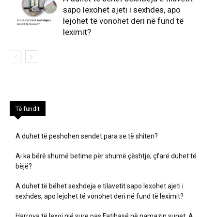
sapo lexohet ajeti i sexhdes, apo
lejohet të vonohet deri në fund të
leximit?
Të fundit
A duhet të peshohen sendet para se të shiten?
Ai ka bërë shumë betime për shumë çështje; çfarë duhet të
bëjë?
A duhet të bëhet sexhdeja e tilavetit sapo lexohet ajeti i
sexhdes, apo lejohet të vonohet deri në fund të leximit?
Harrova të lexoj një sure pas Fatihasë në namazin sunet. A