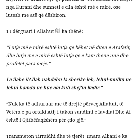
nga Kurani dhe sunneti e cila është më e mirë, ose
lutesh me atë që dëshiron.
1 I dërguari i Allahut ﷺ ka thënë:
”Lutja më e mirë është lutja që bëhet në ditën e Arafatit,
dhe lutja më e mirë është lutja që e kam thënë unë dhe
profetët para meje.”
La ilahe ilAllah uahdehu la sherike leh, lehul-mulku ue
lehul hamdu ue hue ala kuli shej’in kadir.”
“Nuk ka të adhuruar me të drejtë përveç Allahut, të
Vetëm e pa ortak! Atij i takon sundimi e lavdia! Dhe Ai
është i Gjithëfuqishëm për çdo gjë.”
Transmeton Tirmidhi dhe të tjerët. Imam Albani e ka