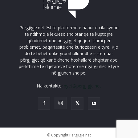
Pergjigje.net është platformë e hapur e cila synon
të ndihmojë lexuesit shqiptar që të kuptojnë
qëndrimet dhe përgjigjet që jep Islami për
problemet, paqartësitë dhe kuriozitetin e tyre. Kjo
do të bëhet duke grumbulluar dhe sistemuar
përgjigjet që kanë dhënë hoxhallarë shqiptar apo
përkthime të dijetarëve botërorë nga gjuhët e tyre
në gjuhën shqipe.
Na kontakto:
pyet@pergjigje.net
© Copyright Pergjigje.net