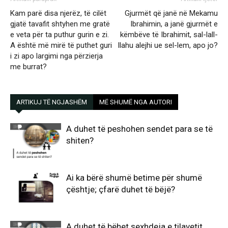
Kam parë disa njerëz, të cilët
Gjurmët që janë në Mekamu
gjatë tavafit shtyhen me gratë
Ibrahimin, a janë gjurmët e
e veta për ta puthur gurin e zi.
këmbëve të Ibrahimit, sal-lall-
A është më mirë të puthet guri
llahu alejhi ue sel-lem, apo jo?
i zi apo largimi nga përzierja
me burrat?
ARTIKUJ TË NGJASHËM
MË SHUMË NGA AUTORI
A duhet të peshohen sendet para se të
shiten?
Ai ka bërë shumë betime për shumë
çështje; çfarë duhet të bëjë?
A duhet të bëhet sexhdeja e tilavetit