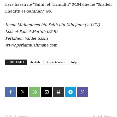
bërë hasen në ”Sahih et-Tirmidhi” 3/184 dhe në ”Silsileh
Ehadith es-Sahihah” 4/6.
Imam Muhammed bin Salih bin Uthejmin (v. 1421)
Lika el-Bab el-Maftuh (25 B)
Përktheu: Valdet Gashi
www.perlatmuslimane.com
ETIKETIMET
Arafati
Dita e Arafatit
lutja
Artikulli paraprak
Artikulli tjetër