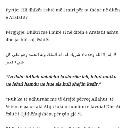
Pyetje: Cili dhikër është më i miri për ta thënë në ditën
e Arafatit?
Përgjigje: Dhikri më i mirë si në ditën e Arafatit ashtu
dhe jashtë saj, është:
لا إله إلا الله وحده لا شريك له، له الملك وله الحمد وهو على كل
شيء قدير
“La ilahe ilAllah uahdehu la sherike leh, lehul-mulku
ue lehul hamdu ue hue ala kuli shej’in kadir.”
“Nuk ka të adhuruar me të drejtë përveç Allahut, të
Vetëm e pa ortak! Atij i takon sundimi e lavdia! Dhe Ai
është i Gjithëfuqishëm për çdo gjë.“1