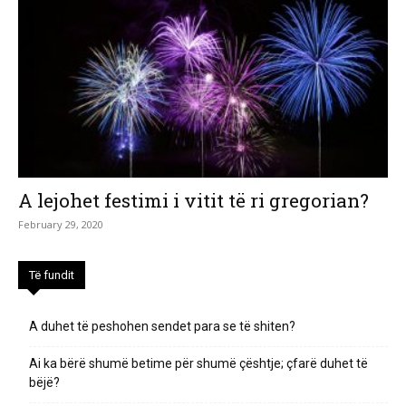
A lejohet festimi i vitit të ri gregorian?
February 29, 2020
Të fundit
A duhet të peshohen sendet para se të shiten?
Ai ka bërë shumë betime për shumë çështje; çfarë duhet të
bëjë?