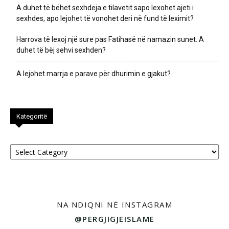
A duhet të bëhet sexhdeja e tilavetit sapo lexohet ajeti i
sexhdes, apo lejohet të vonohet deri në fund të leximit?
Harrova të lexoj një sure pas Fatihasë në namazin sunet. A
duhet të bëj sehvi sexhden?
A lejohet marrja e parave për dhurimin e gjakut?
Kategoritë
Kategoritë
NA NDIQNI NË INSTAGRAM
@PERGJIGJEISLAME