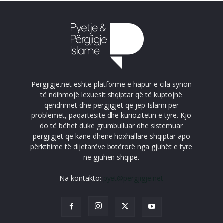
Pergjigje.net është platformë e hapur e cila synon
të ndihmojë lexuesit shqiptar që të kuptojnë
qëndrimet dhe përgjigjet që jep Islami për
problemet, paqartësitë dhe kuriozitetin e tyre. Kjo
do të bëhet duke grumbulluar dhe sistemuar
përgjigjet që kanë dhënë hoxhallarë shqiptar apo
përkthime të dijetarëve botërorë nga gjuhët e tyre
në gjuhën shqipe.
Na kontakto:
pyet@pergjigje.net