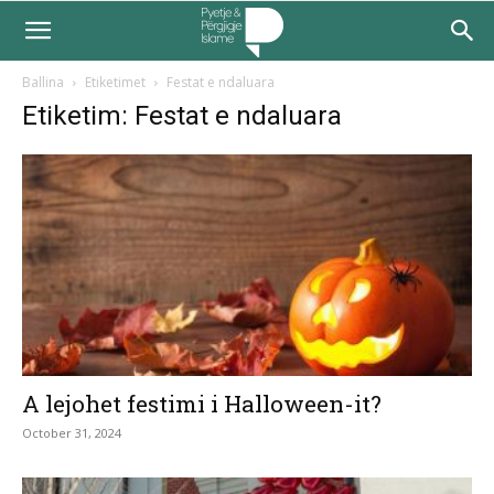
Ballina
Etiketimet
Festat e ndaluara
Etiketim: Festat e ndaluara
A lejohet festimi i Halloween-it?
October 31, 2024