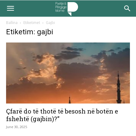
Ballina
Etiketimet
Gajbi
Etiketim: gajbi
Çfarë do të thotë të besosh në botën e
fshehtë (gajbin)?”
June 30, 2025