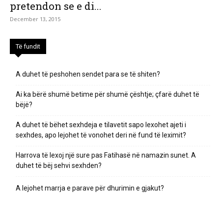
pretendon se e di...
December 13, 2015
Të fundit
A duhet të peshohen sendet para se të shiten?
Ai ka bërë shumë betime për shumë çështje; çfarë duhet të
bëjë?
A duhet të bëhet sexhdeja e tilavetit sapo lexohet ajeti i
sexhdes, apo lejohet të vonohet deri në fund të leximit?
Harrova të lexoj një sure pas Fatihasë në namazin sunet. A
duhet të bëj sehvi sexhden?
A lejohet marrja e parave për dhurimin e gjakut?