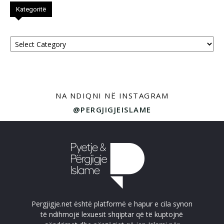
Kategoritë
Kategoritë
NA NDIQNI NË INSTAGRAM
@PERGJIGJEISLAME
Pergjigje.net është platformë e hapur e cila synon
të ndihmojë lexuesit shqiptar që të kuptojnë