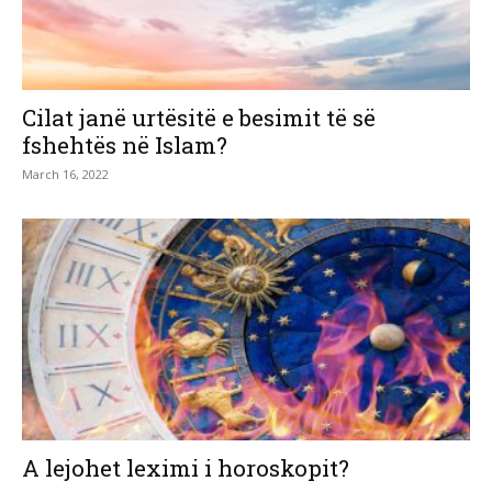
Cilat janë urtësitë e besimit të së
fshehtës në Islam?
March 16, 2022
A lejohet leximi i horoskopit?