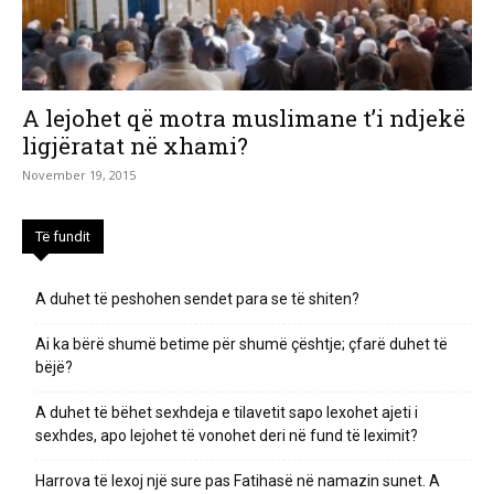
A lejohet që motra muslimane t’i ndjekë
ligjëratat në xhami?
November 19, 2015
Të fundit
A duhet të peshohen sendet para se të shiten?
Ai ka bërë shumë betime për shumë çështje; çfarë duhet të
bëjë?
A duhet të bëhet sexhdeja e tilavetit sapo lexohet ajeti i
sexhdes, apo lejohet të vonohet deri në fund të leximit?
Harrova të lexoj një sure pas Fatihasë në namazin sunet. A