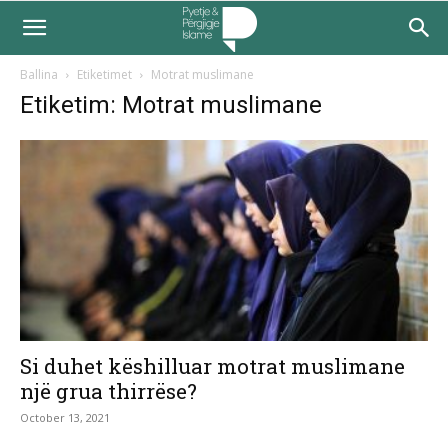
Ballina
Etiketimet
Motrat muslimane
Etiketim: Motrat muslimane
Si duhet këshilluar motrat muslimane
një grua thirrëse?
October 13, 2021