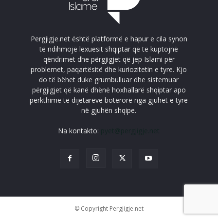
Pergjigje.net është platformë e hapur e cila synon
të ndihmojë lexuesit shqiptar që të kuptojnë
qëndrimet dhe përgjigjet që jep Islami për
problemet, paqartësitë dhe kuriozitetin e tyre. Kjo
do të bëhet duke grumbulluar dhe sistemuar
përgjigjet që kanë dhënë hoxhallarë shqiptar apo
përkthime të dijetarëve botërorë nga gjuhët e tyre
në gjuhën shqipe.
Na kontakto:
pyet@pergjigje.net
© Copyright Pergjigje.net