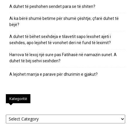
A duhet të peshohen sendet para se të shiten?
Ai ka bërë shumë betime për shumë çështje; çfarë duhet të
bëjë?
A duhet të bëhet sexhdeja e tilavetit sapo lexohet ajeti i
sexhdes, apo lejohet të vonohet deri në fund të leximit?
Harrova të lexoj një sure pas Fatihasë në namazin sunet. A
duhet të bëj sehvi sexhden?
A lejohet marrja e parave për dhurimin e gjakut?
Kategoritë
Kategoritë