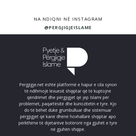
NA NDIQNI NË INSTAGRAM
@PERGJIGJEISLAME
Pergjigje.net është platformë e hapur e cila synon
të ndihmojë lexuesit shqiptar që të kuptojnë
qëndrimet dhe përgjigjet që jep Islami për
problemet, paqartësitë dhe kuriozitetin e tyre. Kjo
do të bëhet duke grumbulluar dhe sistemuar
përgjigjet që kanë dhënë hoxhallarë shqiptar apo
përkthime të dijetarëve botërorë nga gjuhët e tyre
në gjuhën shqipe.