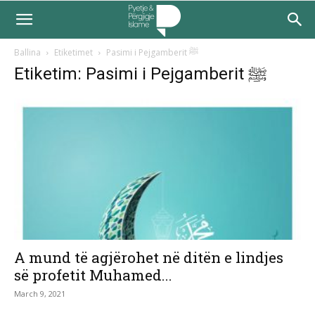
Ballina
Etiketimet
Pasimi i Pejgamberit ﷺ
Etiketim: Pasimi i Pejgamberit ﷺ
A mund të agjërohet në ditën e lindjes
së profetit Muhamed...
March 9, 2021