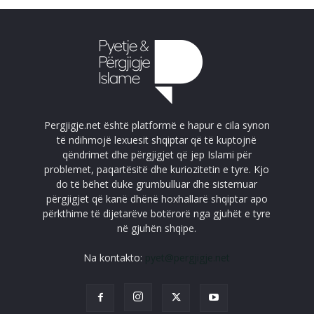
Pergjigje.net është platformë e hapur e cila synon
të ndihmojë lexuesit shqiptar që të kuptojnë
qëndrimet dhe përgjigjet që jep Islami për
problemet, paqartësitë dhe kuriozitetin e tyre. Kjo
do të bëhet duke grumbulluar dhe sistemuar
përgjigjet që kanë dhënë hoxhallarë shqiptar apo
përkthime të dijetarëve botërorë nga gjuhët e tyre
në gjuhën shqipe.
Na kontakto:
pyet@pergjigje.net