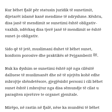
Kur bëhet fjalë për statusin juridik të sunetimit,
dijetarët islamë kanë mendime të ndryshme. Kështu,
disa janë të mendimit se sunetimi është obligativ-
vaxhib, ndërkaq disa tjerë janë të mendimit se është
sunet-jo obligativ.
Sido që të jetë, muslimani duhet të bëhet sunet,
konform porosive dhe praktikës së Pejgamberit ﷺ.
Nuk ka dyshim se sunetimi është një nga cilësitë
dalluese të muslimanët dhe në të njejtën kohë edhe
mbrojtje shëndetësore, gjegjësisht personi i cili bëhet
sunet është i mbrojtur nga disa sëmundje të cilat u
paraqiten njerëzve te organet gjenitale.
Mirëpo, në rastin në fjalë, nëse ka mundësi të bëhet