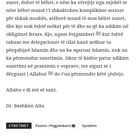
sunet, duhet të bëhet, e nëse ka vërejtje nga mjekët se
nëse bëhet mund t’i shkaktohen komplikime serioze
për shkak moshës, atëherë mund të mos bëhet sunet,
dhe kjo nuk është mëkat për të dhe as që ka ndikim në
obligimet fetare. Kjo, ngase Pejgamberi ﷺ kur është
takuar me delegacionet të cilat kanë ardhur ta
përqafojnë Islamin dhe ua ka sqaruar Islamin, nuk ua
ka përmendur sunetimin. Sikur të kishte patur ndikim
sunetimi në pranimin e veprave, me siguri se i
dërguari i Allahut ﷺ do t’ua përmendte këtë çështje.
Allahu e di më së miri.
Dr. Bashkim Aliu
ETIKETIMET
Pasimi i Pejgamberit ﷺ
Synetimi