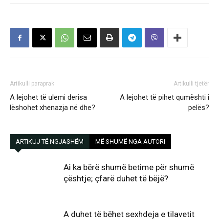
Artikulli paraprak
Artikulli tjetër
A lejohet të ulemi derisa
A lejohet të pihet qumështi i
lëshohet xhenazja në dhe?
pelës?
ARTIKUJ TË NGJASHËM
MË SHUMË NGA AUTORI
Ai ka bërë shumë betime për shumë
çështje; çfarë duhet të bëjë?
A duhet të bëhet sexhdeja e tilavetit