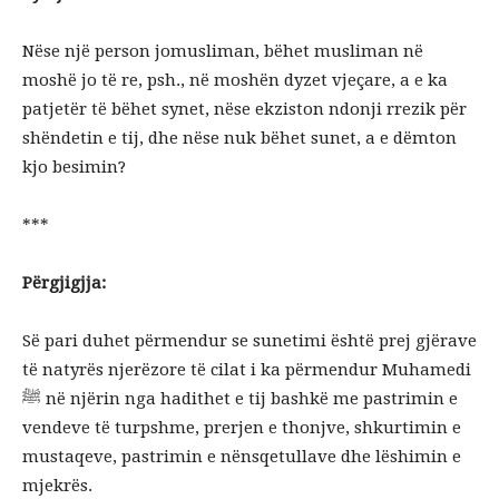
Nëse një person jomusliman, bëhet musliman në
moshë jo të re, psh., në moshën dyzet vjeçare, a e ka
patjetër të bëhet synet, nëse ekziston ndonji rrezik për
shëndetin e tij, dhe nëse nuk bëhet sunet, a e dëmton
kjo besimin?
***
Përgjigjja:
Së pari duhet përmendur se sunetimi është prej gjërave
të natyrës njerëzore të cilat i ka përmendur Muhamedi
ﷺ në njërin nga hadithet e tij bashkë me pastrimin e
vendeve të turpshme, prerjen e thonjve, shkurtimin e
mustaqeve, pastrimin e nënsqetullave dhe lëshimin e
mjekrës.