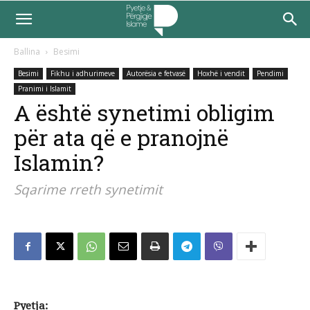
Ballina
Besimi
Besimi
Fikhu i adhurimeve
Autorësia e fetvasë
Hoxhë i vendit
Pendimi
Pranimi i Islamit
A është synetimi obligim
për ata që e pranojnë
Islamin?
Sqarime rreth synetimit
Pyetja: