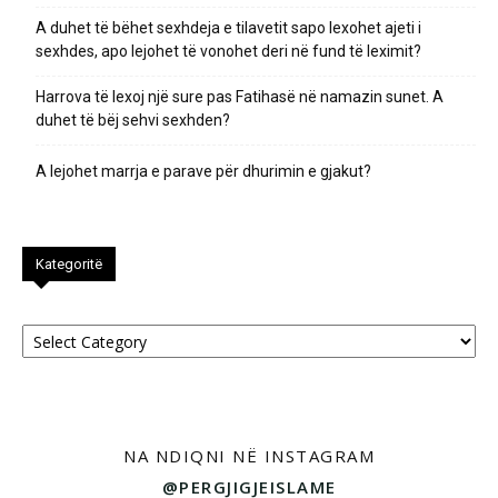
A duhet të bëhet sexhdeja e tilavetit sapo lexohet ajeti i
sexhdes, apo lejohet të vonohet deri në fund të leximit?
Harrova të lexoj një sure pas Fatihasë në namazin sunet. A
duhet të bëj sehvi sexhden?
A lejohet marrja e parave për dhurimin e gjakut?
Kategoritë
Kategoritë
NA NDIQNI NË INSTAGRAM
@PERGJIGJEISLAME