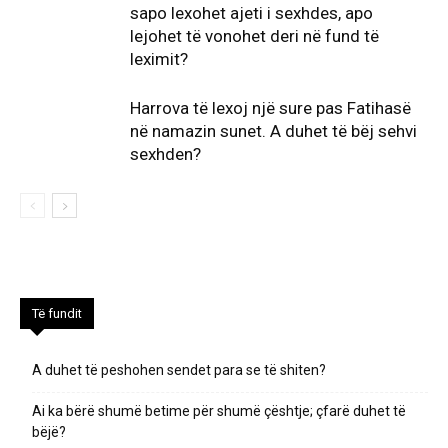
sapo lexohet ajeti i sexhdes, apo
lejohet të vonohet deri në fund të
leximit?
Harrova të lexoj një sure pas Fatihasë
në namazin sunet. A duhet të bëj sehvi
sexhden?
Të fundit
A duhet të peshohen sendet para se të shiten?
Ai ka bërë shumë betime për shumë çështje; çfarë duhet të
bëjë?