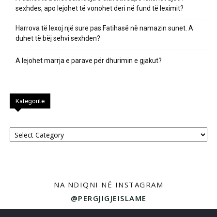
sexhdes, apo lejohet të vonohet deri në fund të leximit?
Harrova të lexoj një sure pas Fatihasë në namazin sunet. A
duhet të bëj sehvi sexhden?
A lejohet marrja e parave për dhurimin e gjakut?
Kategoritë
Kategoritë
NA NDIQNI NË INSTAGRAM
@PERGJIGJEISLAME