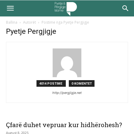
Ballina
Autorët
Postime nga Pyetje Pergjigje
Pyetje Pergjigje
4014 POSTIME
0 KOMENTET
http://pergjigje.net
Çfarë duhet vepruar kur hidhërohesh?
August 8, 2025