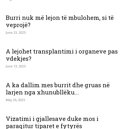
Burri nuk më lejon të mbulohem, si të
veprojë?
June 23, 2025
A lejohet transplantimi i organeve pas
vdekjes?
June 13, 2025
A ka dallim mes burrit dhe gruas në
larjen nga xhunubllëku...
May 26, 2025
Vizatimi i gjallesave duke mos i
paraqitur tiparet e fytyrës