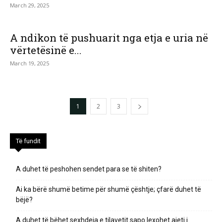
March 29, 2025
A ndikon të pushuarit nga etja e uria në
vërtetësinë e...
March 19, 2025
1
2
3
Të fundit
A duhet të peshohen sendet para se të shiten?
Ai ka bërë shumë betime për shumë çështje; çfarë duhet të
bëjë?
A duhet të bëhet sexhdeja e tilavetit sapo lexohet ajeti i