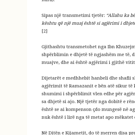
Sipas një transmetimi tjetër:
“Allahu ka bër
kështu që një muaj është si agjërimi i dhjet
[2]
Gjithashtu transmetohet nga Ibn Khuzejme
shpërblimin e dhjetë të ngjashëm me të, dh
muajve, dhe ai është agjërimi i gjithë vitit
Dijetarët e medhhebit hanbeli dhe shafii s
agjërimit të Ramazanit e bën atë sikur të k
shumimi i shpërblimit vlen edhe për agjëri
sa
dhjetë si ajo.
Një tjetër nga dobitë e rë
është se ai kompenson çdo mungesë në ag
nuk është i lirë nga të metat apo mëkatet 
Në Ditën e Kijametit, do të merren disa pre