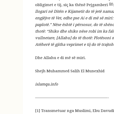
obligimet e tij,
llogari në Ditën e Kijametit do të jetë namaz
engjëjve të Vet, edhe pse Ai e di më së miri:
paplotë.” Nëse është i përsosur, do të shëno
thotë: “Shiko dhe shiko nëse robi im ka fa
vullnetare, [Allahu] do të thotë: Plotësoni o
Atëherë të gjitha veprimet e tij do të traj
Dhe Allahu e di më së miri.
Shejh Muhammed Salih El Munexhid
islamqa.info
———————————————————-
[1]
Transmetuar nga Muslimi, Ebu Davudi