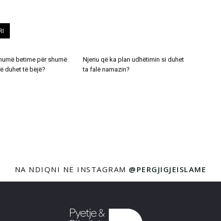
RI
shumë betime për shumë
Njeriu që ka plan udhëtimin si duhet
rë duhet të bëjë?
ta falë namazin?
NA NDIQNI NË INSTAGRAM
@PERGJIGJEISLAME