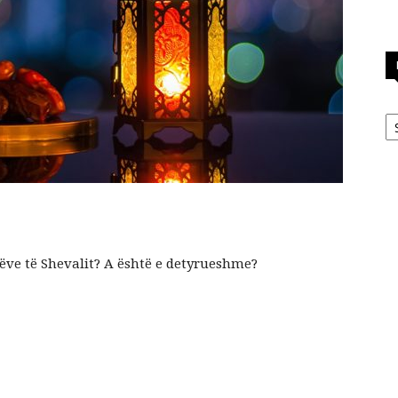
Ka
itëve të Shevalit? A është e detyrueshme?