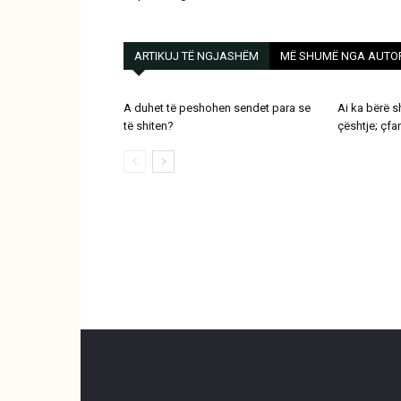
ARTIKUJ TË NGJASHËM
MË SHUMË NGA AUTO
A duhet të peshohen sendet para se
Ai ka bërë 
të shiten?
çështje; çfa