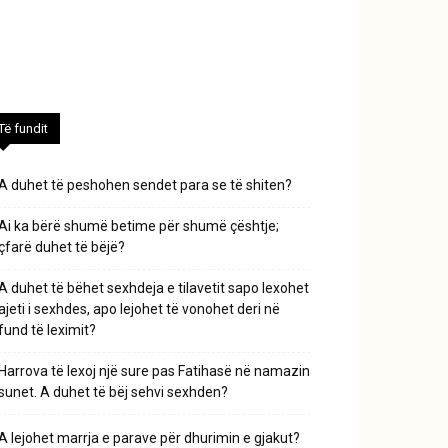
Të fundit
A duhet të peshohen sendet para se të shiten?
Ai ka bërë shumë betime për shumë çështje;
çfarë duhet të bëjë?
A duhet të bëhet sexhdeja e tilavetit sapo lexohet
ajeti i sexhdes, apo lejohet të vonohet deri në
fund të leximit?
Harrova të lexoj një sure pas Fatihasë në namazin
sunet. A duhet të bëj sehvi sexhden?
A lejohet marrja e parave për dhurimin e gjakut?