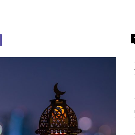
përgjigje
nga
feja
islame