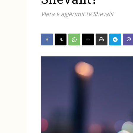
Vlera e agjërimit të Shevalit