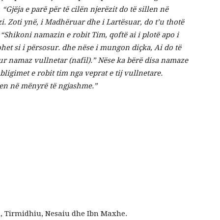
 siç ka thënë Pejgamberi ﷺ:
“Gjëja e parë për të cilën njerëzit do të sillen në
i.
Zoti ynë, i Madhëruar dhe i Lartësuar, do t’u thotë
 “Shikoni namazin e robit Tim, qoftë ai i plotë apo i
het si i përsosur.
dhe nëse i mungon diçka, Ai do të
lur namaz vullnetar (nafil).” Nëse ka bërë disa namaze
bligimet e robit tim nga veprat e tij vullnetare.
tohen në mënyrë të ngjashme.”
, Tirmidhiu, Nesaiu dhe Ibn Maxhe
.