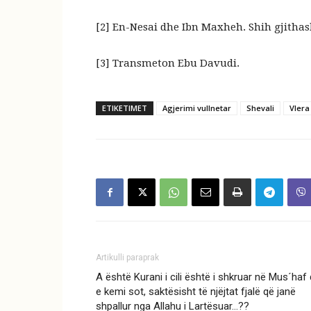
[2]
En-Nesai dhe Ibn Maxheh. Shih gjithash
[3]
Transmeton Ebu Davudi
.
ETIKETIMET
Agjerimi vullnetar
Shevali
Vlera
Artikulli paraprak
A është Kurani i cili është i shkruar në Mus´haf
e kemi sot, saktësisht të njëjtat fjalë që janë
shpallur nga Allahu i Lartësuar…??