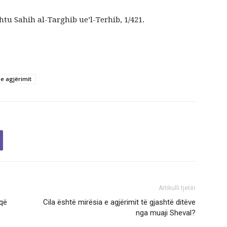
tu Sahih al-Targhib ue’l-Terhib, 1/421.
 e agjërimit
Artikulli tjetër
 që
Cila është mirësia e agjërimit të gjashtë ditëve
nga muaji Sheval?