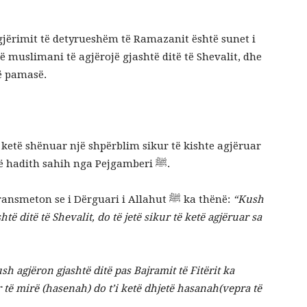
agjërimit të detyrueshëm të Ramazanit është sunet i
 muslimani të agjërojë gjashtë ditë të Shevalit, dhe
ë pamasë.
i ketë shënuar një shpërblim sikur të kishte agjëruar
një vit të tërë, siç është transmetuar në një hadith sahih nga Pejgamberi ﷺ.
Ebu Ejubi (Allahu qoftë i kënaqur me të) transmeton se i Dërguari i Allahut ﷺ ka thënë:
“Kush
 ditë të Shevalit, do të jetë sikur të ketë agjëruar sa
sh agjëron gjashtë ditë pas Bajramit të Fitërit ka
të mirë (hasenah) do t’i ketë dhjetë hasanah(vepra t
ë