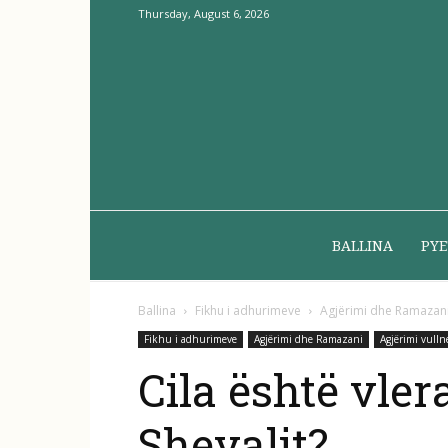
Thursday, August 6, 2026
BALLINA
PYE
Ballina
Fikhu i adhurimeve
Agjërimi dhe Ramazan
Fikhu i adhurimeve
Agjërimi dhe Ramazani
Agjërimi vulln
Cila është vler
Shevalit?