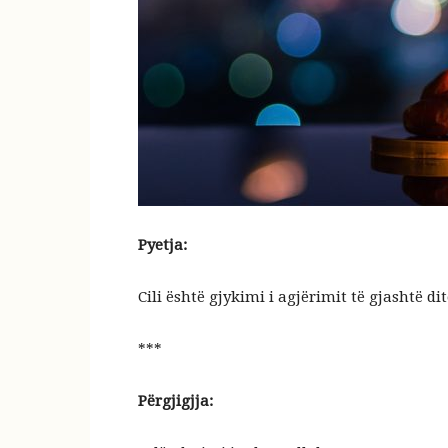
Pyetja:
Cili është gjykimi i agjërimit të gjashtë d
***
Përgjigjja: