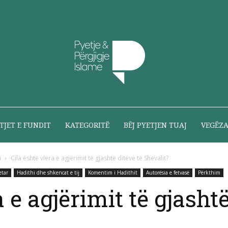
Pyetje
TJET E FUNDIT
KATEGORITË
BËJ PYETJEN TUAJ
VEGËZ
i
Cila është vlera e agjërimit të gjashtë ditëve të Shevalit?
etar
Hadithi dhe shkencat e tij
Komentim i Hadithit
Autorësia e fetvasë
Përkthim
dhe
a e agjërimit të gjashtë