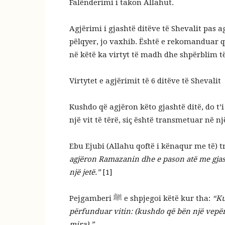
Falënderimi i takon Allahut.
Agjërimi i gjashtë ditëve të Shevalit pas 
pëlqyer, jo vaxhib.
Është e rekomanduar që
në këtë ka virtyt të madh dhe shpërblim t
Virtytet e agjërimit të 6 ditëve të Shevalit
Kushdo që agjëron këto gjashtë ditë, do t’
agjëron Ramazanin dhe e pason atë me gjashtë
një
jetë.”
[1]
Pejgamberi ﷺ e shpjegoi këtë kur tha:
“Ku
përfunduar vitin: (kushdo që bën një vepër 
mira).”