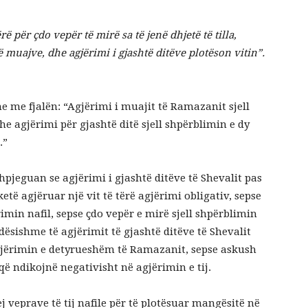
ë për çdo vepër të mirë sa të jenë dhjetë të tilla,
ë muajve, dhe agjërimi i gjashtë ditëve plotëson vitin”.
 me fjalën: “Agjërimi i muajit të Ramazanit sjell
e agjërimi për gjashtë ditë sjell shpërblimin e dy
.”
hpjeguan se agjërimi i gjashtë ditëve të Shevalit pas
etë agjëruar një vit të tërë agjërimi obligativ, sepse
min nafil, sepse çdo vepër e mirë sjell shpërblimin
ndësishme të agjërimit të gjashtë ditëve të Shevalit
jërimin e detyrueshëm të Ramazanit, sepse askush
që ndikojnë negativisht në agjërimin e tij.
j veprave të tij nafile për të plotësuar mangësitë në