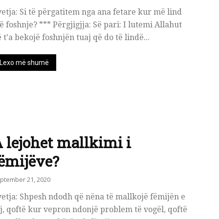
etja: Si të përgatitem nga ana fetare kur më lind
ë foshnje? *** Përgjigjja: Së pari: I lutemi Allahut
 t’a bekojë foshnjën tuaj që do të lindë...
Lexo më shumë
 lejohet mallkimi i
ëmijëve?
ptember 21, 2020
etja: Shpesh ndodh që nëna të mallkojë fëmijën e
j, qoftë kur vepron ndonjë problem të vogël, qoftë