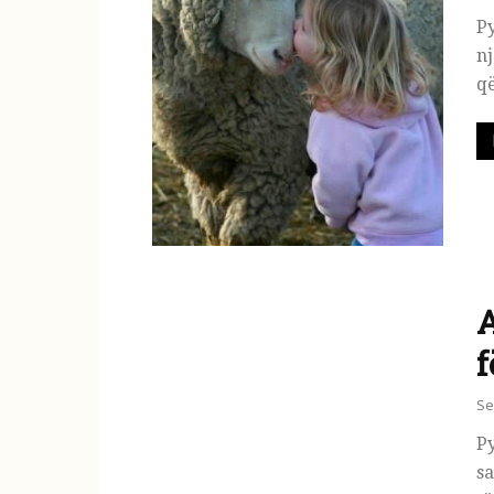
Py
nj
që
A
f
Se
Py
sa