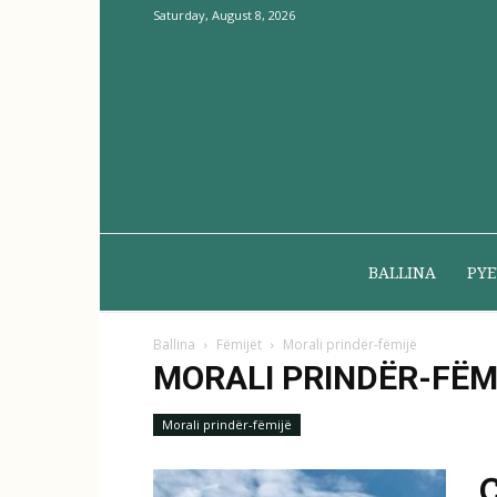
Saturday, August 8, 2026
BALLINA
PYE
Ballina
Fëmijët
Morali prindër-fëmijë
MORALI PRINDËR-FËM
Morali prindër-fëmijë
Ç