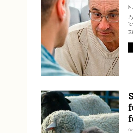
Ju
Py
ka
Kë
S
f
f
Oc