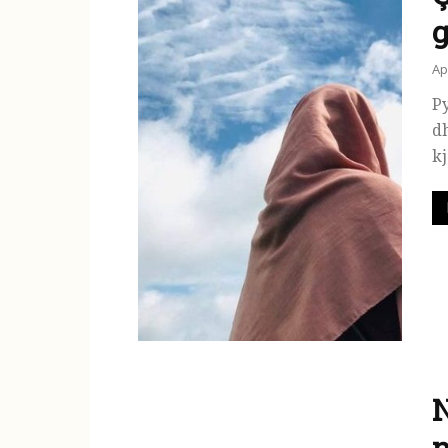
g
Ap
Py
dh
kj
N
n