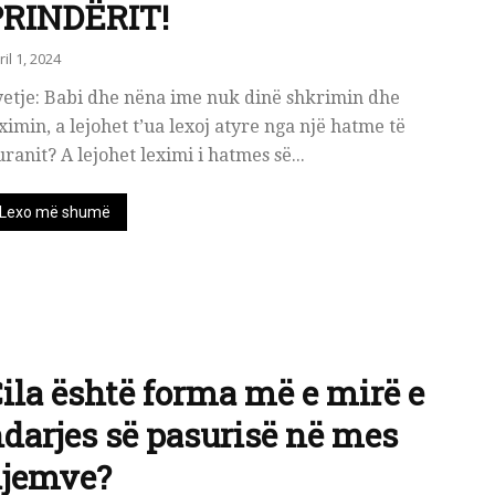
PRINDËRIT!
ril 1, 2024
yetje: Babi dhe nëna ime nuk dinë shkrimin dhe
ximin, a lejohet t’ua lexoj atyre nga një hatme të
ranit? A lejohet leximi i hatmes së...
Lexo më shumë
ila është forma më e mirë e
darjes së pasurisë në mes
djemve?