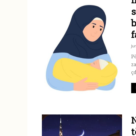
s
b
f
Ju
Pë
za
çd
N
t