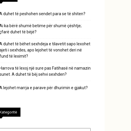
A duhet të peshohen sendet para se të shiten?
Ai ka bërë shumë betime për shumë çështje;
çfarë duhet të bëjë?
A duhet të bëhet sexhdeja e tilavetit sapo lexohet
ajeti i sexhdes, apo lejohet të vonohet deri në
fund të leximit?
Harrova të lexoj një sure pas Fatihasë në namazin
sunet. A duhet të bëj sehvi sexhden?
A lejohet marrja e parave për dhurimin e gjakut?
Kategoritë
tegoritë