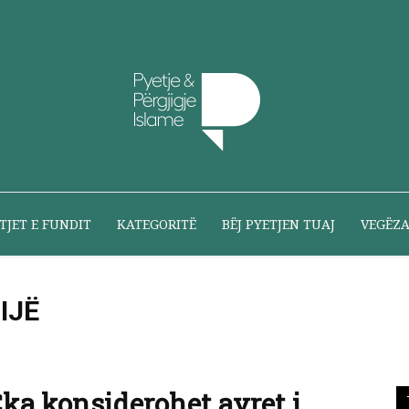
Pyetje
TJET E FUNDIT
KATEGORITË
BËJ PYETJEN TUAJ
VEGËZ
IJË
dhe
ka konsiderohet avret i