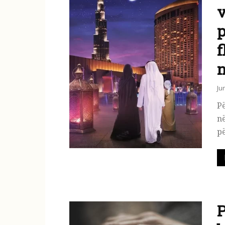
v
p
f
n
Ju
Pë
në
pë
P