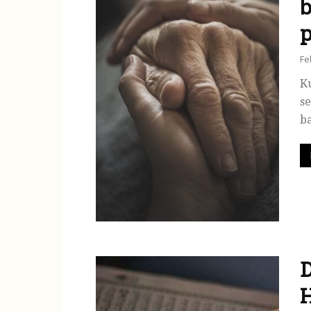
b
p
Fe
Ku
se
ba