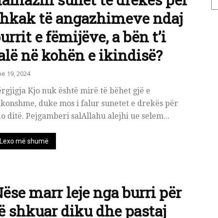
hkak të angazhimeve ndaj
urrit e fëmijëve, a bën t’i
alë në kohën e ikindisë?
ne 19, 2024
rgjigja Kjo nuk është mirë të bëhet gjë e
konshme, duke mos i falur sunetet e drekës për
o ditë. Pejgamberi salAllahu alejhi ue selem...
Lexo më shumë
ëse marr leje nga burri për
ë shkuar diku dhe pastaj