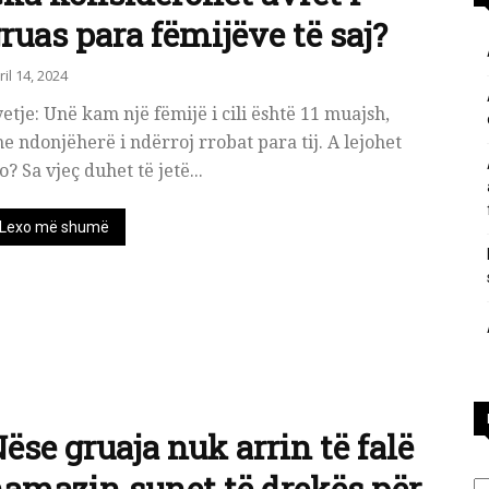
ruas para fëmijëve të saj?
përgjigje
ril 14, 2024
etje: Unë kam një fëmijë i cili është 11 muajsh,
e ndonjëherë i ndërroj rrobat para tij. A lejohet
o? Sa vjeç duhet të jetë...
nga
Lexo më shumë
feja
ëse gruaja nuk arrin të falë
islame
Ka
amazin sunet të drekës për