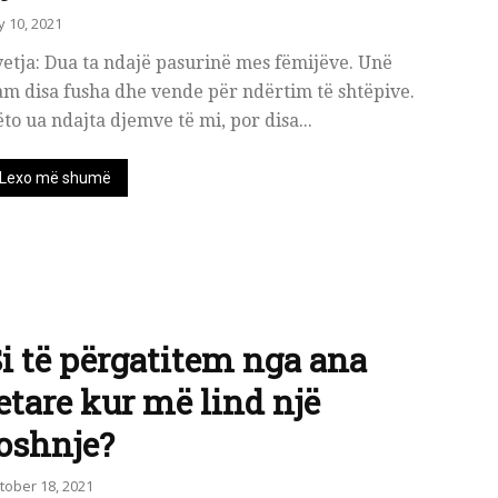
ly 10, 2021
etja: Dua ta ndajë pasurinë mes fëmijëve. Unë
m disa fusha dhe vende për ndërtim të shtëpive.
to ua ndajta djemve të mi, por disa...
Lexo më shumë
i të përgatitem nga ana
etare kur më lind një
oshnje?
tober 18, 2021