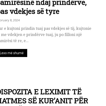
amirësinë ndaj prindërve,
as vdekjes së tyre
bruary 8, 2024
r e kujtoni prindin tuaj pas vdekjes së tij, kujtonie
 me vdekjen e prindërve tuaj, ju po filloni një
mirësi të re, e...
Lexo më shumë
DISPOZITA E LEXIMIT TË
HATMES SË KUR’ANIT PËR