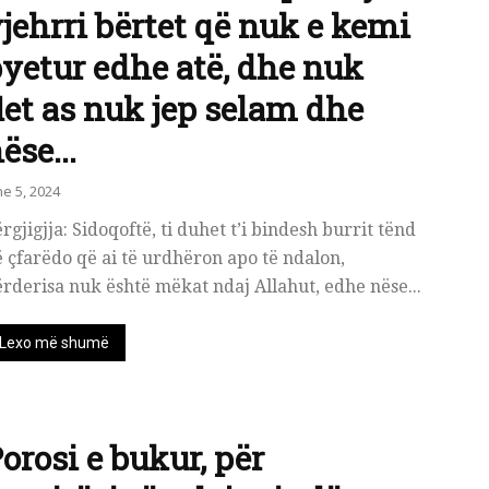
jehrri bërtet që nuk e kemi
yetur edhe atë, dhe nuk
let as nuk jep selam dhe
ëse...
ne 5, 2024
rgjigjja: Sidoqoftë, ti duhet t’i bindesh burrit tënd
 çfarëdo që ai të urdhëron apo të ndalon,
rderisa nuk është mëkat ndaj Allahut, edhe nëse...
Lexo më shumë
orosi e bukur, për