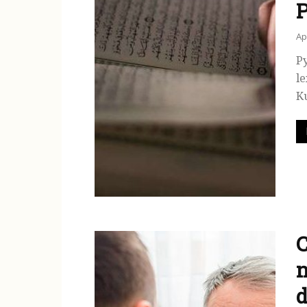
Ap
P
le
Ku
C
n