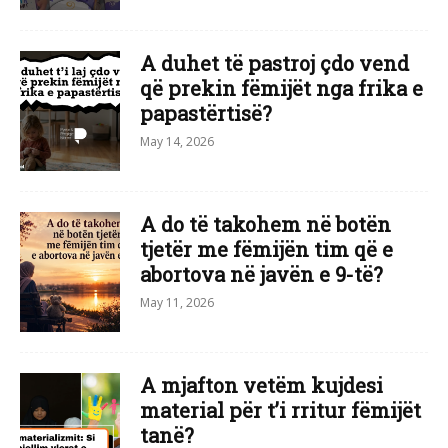
A duhet të pastroj çdo vend
që prekin fëmijët nga frika e
papastërtisë?
May 14, 2026
A do të takohem në botën
tjetër me fëmijën tim që e
abortova në javën e 9-të?
May 11, 2026
​A mjafton vetëm kujdesi
material për t’i rritur fëmijët
tanë?