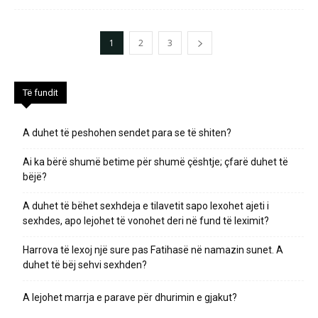
1
2
3
Të fundit
A duhet të peshohen sendet para se të shiten?
Ai ka bërë shumë betime për shumë çështje; çfarë duhet të
bëjë?
A duhet të bëhet sexhdeja e tilavetit sapo lexohet ajeti i
sexhdes, apo lejohet të vonohet deri në fund të leximit?
Harrova të lexoj një sure pas Fatihasë në namazin sunet. A
duhet të bëj sehvi sexhden?
A lejohet marrja e parave për dhurimin e gjakut?