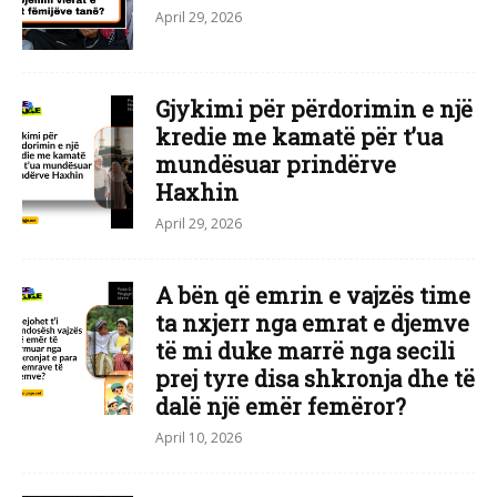
April 29, 2026
Gjykimi për përdorimin e një
kredie me kamatë për t’ua
mundësuar prindërve
Haxhin
April 29, 2026
A bën që emrin e vajzës time
ta nxjerr nga emrat e djemve
të mi duke marrë nga secili
prej tyre disa shkronja dhe të
dalë një emër femëror?
April 10, 2026