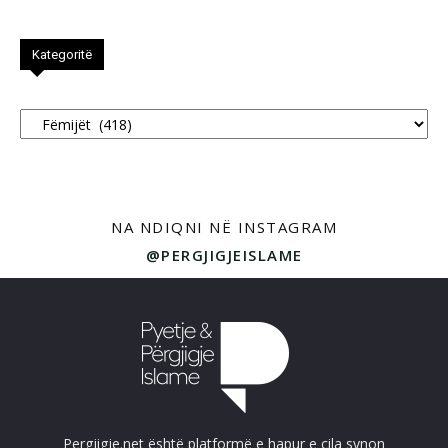
Kategoritë
Kategoritë
NA NDIQNI NË INSTAGRAM
@PERGJIGJEISLAME
Pergjigje.net është platformë e hapur e cila synon