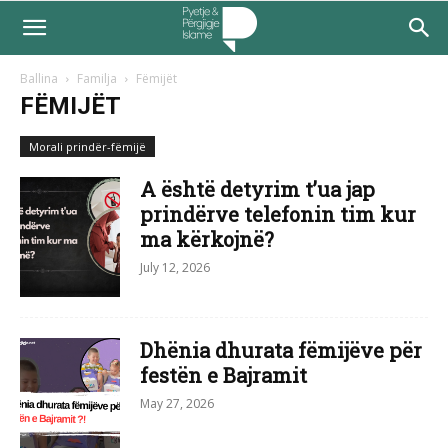
Ballina
Familja
Fëmijët
FËMIJËT
Morali prindër-fëmijë
A është detyrim t’ua jap
prindërve telefonin tim kur
ma kërkojnë?
July 12, 2026
Dhënia dhurata fëmijëve për
festën e Bajramit
May 27, 2026