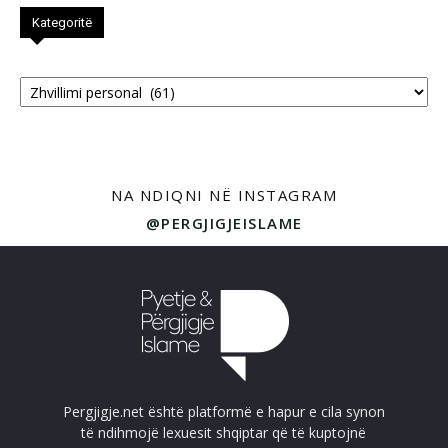
Kategoritë
Kategoritë
NA NDIQNI NË INSTAGRAM
@PERGJIGJEISLAME
Pergjigje.net është platformë e hapur e cila synon
të ndihmojë lexuesit shqiptar që të kuptojnë