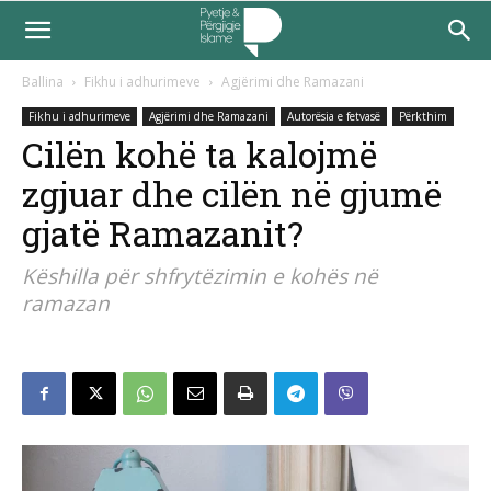
Ballina
Fikhu i adhurimeve
Agjërimi dhe Ramazani
Fikhu i adhurimeve
Agjërimi dhe Ramazani
Autorësia e fetvasë
Përkthim
Cilën kohë ta kalojmë
zgjuar dhe cilën në gjumë
gjatë Ramazanit?
Këshilla për shfrytëzimin e kohës në
ramazan