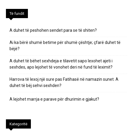
Të fundit
A duhet të peshohen sendet para se të shiten?
Ai ka bërë shumë betime për shumë çështje; çfarë duhet të
bëjë?
A duhet të bëhet sexhdeja e tilavetit sapo lexohet ajeti i
sexhdes, apo lejohet të vonohet deri në fund të leximit?
Harrova të lexoj një sure pas Fatihasë në namazin sunet. A
duhet të bëj sehvi sexhden?
A lejohet marrja e parave për dhurimin e gjakut?
Kategoritë