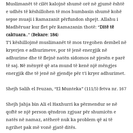
Muslimanët të cilët kalojnë shumë orë në gjumë është
e udhës të këshillohen të mos humbasin shumë kohë
sepse muaji i Ramazanit përfundon shpejt. Allahu i
Madhëruar kur flet për Ramazanin thotë: “
Ditë të
caktuara
..” (
Bekare
:
184
)
T’i këshillojmë muslimanët të mos tregohen dembel në
kryerjen e adhurimeve, por të jenë energjik në
adhurime dhe të flejnë natën sidomos në pjesën e parë
të saj. Në mënyrë që ata mund të kenë një mëngjes
energjik dhe të jenë në gjendje për t’i kryer adhurimet.
Shejh Salih el Feuzan, “El Munteka” (111/5) fetva nr. 167
Shejh Jahja bin Ali el Haxhurri ka përmendur se në
qoftë se një person qëndron zgjuar për shumicën e
natës në namaz, atëherë nuk ka problem që ai të
ngrihet pak më vonë gjatë ditës.