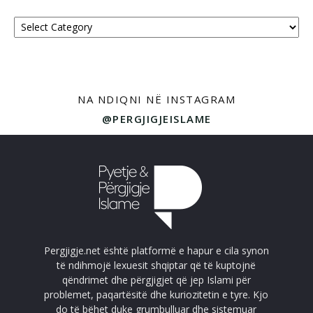
Kategoritë
NA NDIQNI NË INSTAGRAM
@PERGJIGJEISLAME
Pergjigje.net është platformë e hapur e cila synon
të ndihmojë lexuesit shqiptar që të kuptojnë
qëndrimet dhe përgjigjet që jep Islami për
problemet, paqartësitë dhe kuriozitetin e tyre. Kjo
do të bëhet duke grumbulluar dhe sistemuar