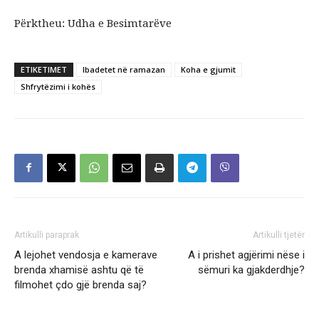
Përktheu: Udha e Besimtarëve
ETIKETIMET
Ibadetet në ramazan
Koha e gjumit
Shfrytëzimi i kohës
Artikulli paraprak
Artikulli tjetër
A lejohet vendosja e kamerave
A i prishet agjërimi nëse i
brenda xhamisë ashtu që të
sëmuri ka gjakderdhje?
filmohet çdo gjë brenda saj?