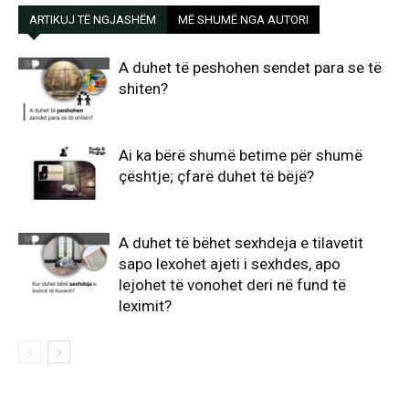
ARTIKUJ TË NGJASHËM
MË SHUMË NGA AUTORI
A duhet të peshohen sendet para se të
shiten?
Ai ka bërë shumë betime për shumë
çështje; çfarë duhet të bëjë?
A duhet të bëhet sexhdeja e tilavetit
sapo lexohet ajeti i sexhdes, apo
lejohet të vonohet deri në fund të
leximit?