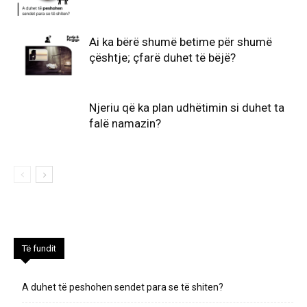
Ai ka bërë shumë betime për shumë
çështje; çfarë duhet të bëjë?
Njeriu që ka plan udhëtimin si duhet ta
falë namazin?
Të fundit
A duhet të peshohen sendet para se të shiten?