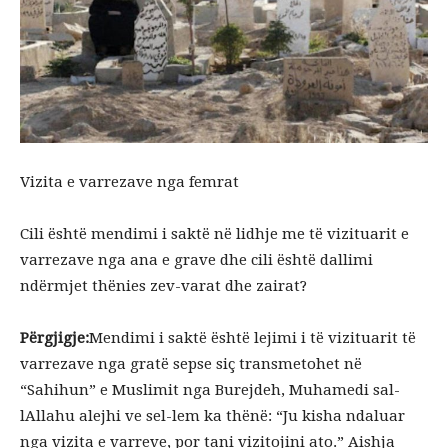
Vizita e varrezave nga femrat
Cili është mendimi i saktë në lidhje me të vizituarit e
varrezave nga ana e grave dhe cili është dallimi
ndërmjet thënies zev-varat dhe zairat?
Përgjigje:
Mendimi i saktë është lejimi i të vizituarit të
varrezave nga gratë sepse siç transmetohet në
“Sahihun” e Muslimit nga Burejdeh, Muhamedi sal-
lAllahu alejhi ve sel-lem ka thënë: “Ju kisha ndaluar
nga vizita e varreve, por tani vizitojini ato.” Aishja