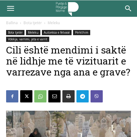
Ballina
Bota tjetër
Meleku
Bota tjetër
Meleku
Autorësia e fetvasë
Përkthim
Vdekja, varrimi, jeta e varrit
Cili është mendimi i saktë
në lidhje me të vizituarit e
varrezave nga ana e grave?