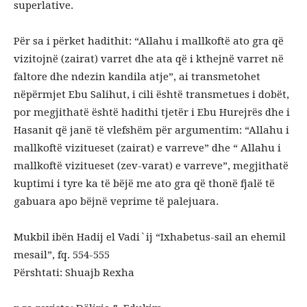
superlative.
Për sa i përket hadithit: “Allahu i mallkoftë ato gra që
vizitojnë (zairat) varret dhe ata që i kthejnë varret në
faltore dhe ndezin kandila atje”, ai transmetohet
nëpërmjet Ebu Salihut, i cili është transmetues i dobët,
por megjithatë është hadithi tjetër i Ebu Hurejrës dhe i
Hasanit që janë të vlefshëm për argumentim: “Allahu i
mallkoftë vizitueset (zairat) e varreve” dhe “ Allahu i
mallkoftë vizitueset (zev-varat) e varreve”, megjithatë
kuptimi i tyre ka të bëjë me ato gra që thonë fjalë të
gabuara apo bëjnë veprime të palejuara.
Mukbil ibën Hadij el Vadi`ij “Ixhabetus-sail an ehemil
mesail”, fq. 554-555
Përshtati: Shuajb Rexha