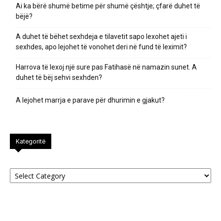
Ai ka bërë shumë betime për shumë çështje; çfarë duhet të
bëjë?
A duhet të bëhet sexhdeja e tilavetit sapo lexohet ajeti i
sexhdes, apo lejohet të vonohet deri në fund të leximit?
Harrova të lexoj një sure pas Fatihasë në namazin sunet. A
duhet të bëj sehvi sexhden?
A lejohet marrja e parave për dhurimin e gjakut?
Kategoritë
Kategoritë