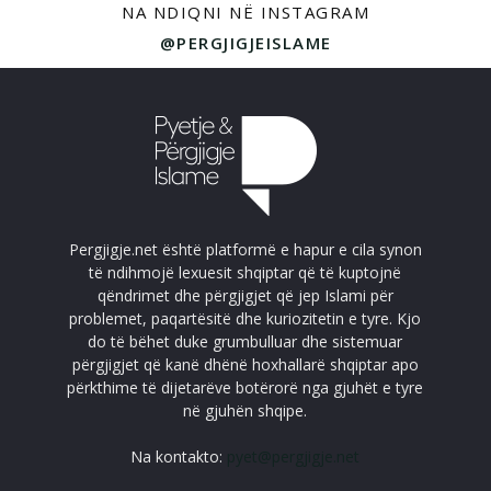
NA NDIQNI NË INSTAGRAM
@PERGJIGJEISLAME
Pergjigje.net është platformë e hapur e cila synon
të ndihmojë lexuesit shqiptar që të kuptojnë
qëndrimet dhe përgjigjet që jep Islami për
problemet, paqartësitë dhe kuriozitetin e tyre. Kjo
do të bëhet duke grumbulluar dhe sistemuar
përgjigjet që kanë dhënë hoxhallarë shqiptar apo
përkthime të dijetarëve botërorë nga gjuhët e tyre
në gjuhën shqipe.
Na kontakto:
pyet@pergjigje.net