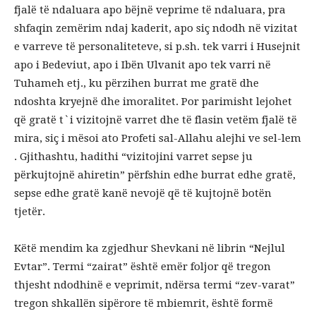
fjalë të ndaluara apo bëjnë veprime të ndaluara, pra
shfaqin zemërim ndaj kaderit, apo siç ndodh në vizitat
e varreve të personaliteteve, si p.sh. tek varri i Husejnit
apo i Bedeviut, apo i Ibën Ulvanit apo tek varri në
Tuhameh etj., ku përzihen burrat me gratë dhe
ndoshta kryejnë dhe imoralitet. Por parimisht lejohet
që gratë t`i vizitojnë varret dhe të flasin vetëm fjalë të
mira, siç i mësoi ato Profeti sal-Allahu alejhi ve sel-lem
. Gjithashtu, hadithi “vizitojini varret sepse ju
përkujtojnë ahiretin” përfshin edhe burrat edhe gratë,
sepse edhe gratë kanë nevojë që të kujtojnë botën
tjetër.
Këtë mendim ka zgjedhur Shevkani në librin “Nejlul
Evtar”. Termi “zairat” është emër foljor që tregon
thjesht ndodhinë e veprimit, ndërsa termi “zev-varat”
tregon shkallën sipërore të mbiemrit, është formë