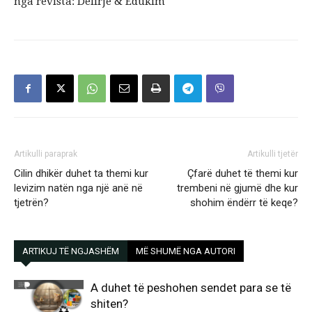
nga revista: Dëlirje & Edukim
Artikulli paraprak
Artikulli tjetër
Cilin dhikër duhet ta themi kur
Çfarë duhet të themi kur
levizim natën nga një anë në
trembeni në gjumë dhe kur
tjetrën?
shohim ëndërr të keqe?
ARTIKUJ TË NGJASHËM
MË SHUMË NGA AUTORI
A duhet të peshohen sendet para se të
shiten?