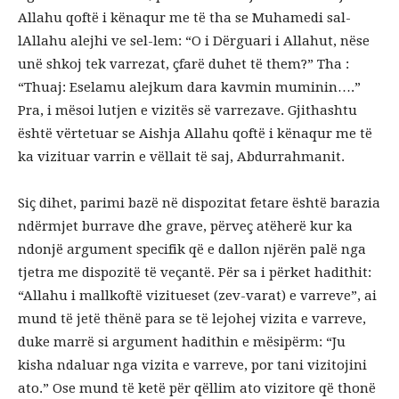
Allahu qoftë i kënaqur me të tha se Muhamedi sal-
lAllahu alejhi ve sel-lem: “O i Dërguari i Allahut, nëse
unë shkoj tek varrezat, çfarë duhet të them?” Tha :
“Thuaj: Eselamu alejkum dara kavmin muminin….”
Pra, i mësoi lutjen e vizitës së varrezave. Gjithashtu
është vërtetuar se Aishja Allahu qoftë i kënaqur me të
ka vizituar varrin e vëllait të saj, Abdurrahmanit.
Siç dihet, parimi bazë në dispozitat fetare është barazia
ndërmjet burrave dhe grave, përveç atëherë kur ka
ndonjë argument specifik që e dallon njërën palë nga
tjetra me dispozitë të veçantë. Për sa i përket hadithit:
“Allahu i mallkoftë vizitueset (zev-varat) e varreve”, ai
mund të jetë thënë para se të lejohej vizita e varreve,
duke marrë si argument hadithin e mësipërm: “Ju
kisha ndaluar nga vizita e varreve, por tani vizitojini
ato.” Ose mund të ketë për qëllim ato vizitore që thonë