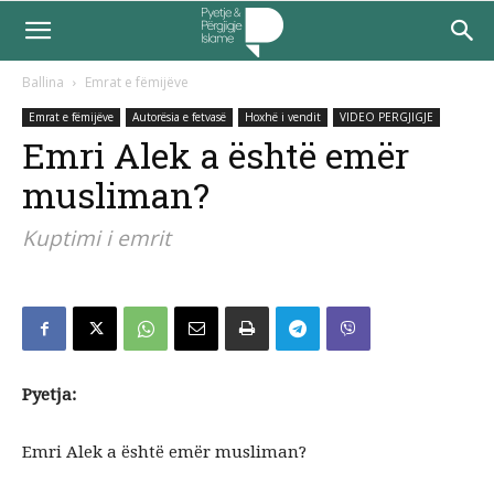
Ballina
Emrat e fëmijëve
Emrat e fëmijëve
Autorësia e fetvasë
Hoxhë i vendit
VIDEO PERGJIGJE
Emri Alek a është emër
musliman?
Kuptimi i emrit
Pyetja:
Emri Alek a është emër musliman?