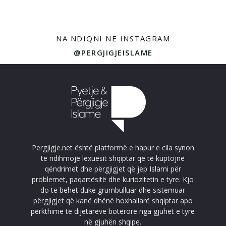
NA NDIQNI NË INSTAGRAM
@PERGJIGJEISLAME
Pergjigje.net është platformë e hapur e cila synon
të ndihmojë lexuesit shqiptar që të kuptojnë
qëndrimet dhe përgjigjet që jep Islami për
problemet, paqartësitë dhe kuriozitetin e tyre. Kjo
do të bëhet duke grumbulluar dhe sistemuar
përgjigjet që kanë dhënë hoxhallarë shqiptar apo
përkthime të dijetarëve botërorë nga gjuhët e tyre
në gjuhën shqipe.