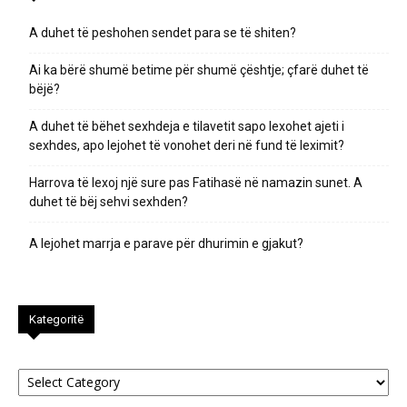
A duhet të peshohen sendet para se të shiten?
Ai ka bërë shumë betime për shumë çështje; çfarë duhet të
bëjë?
A duhet të bëhet sexhdeja e tilavetit sapo lexohet ajeti i
sexhdes, apo lejohet të vonohet deri në fund të leximit?
Harrova të lexoj një sure pas Fatihasë në namazin sunet. A
duhet të bëj sehvi sexhden?
A lejohet marrja e parave për dhurimin e gjakut?
Kategoritë
Kategoritë