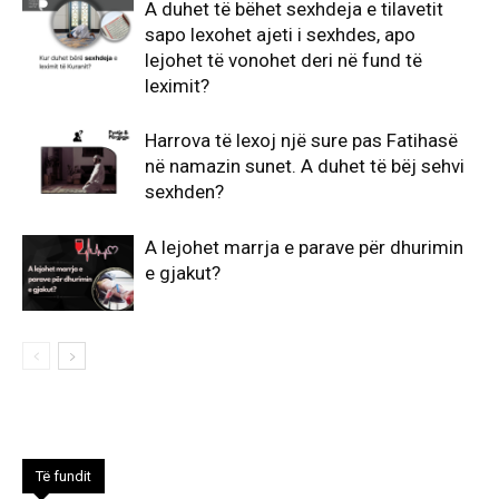
A duhet të bëhet sexhdeja e tilavetit
sapo lexohet ajeti i sexhdes, apo
lejohet të vonohet deri në fund të
leximit?
Harrova të lexoj një sure pas Fatihasë
në namazin sunet. A duhet të bëj sehvi
sexhden?
A lejohet marrja e parave për dhurimin
e gjakut?
Të fundit