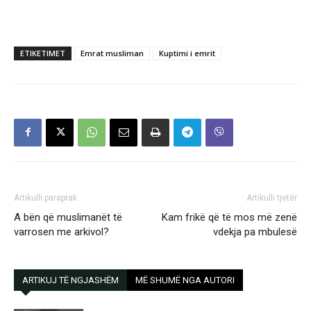
ETIKETIMET
Emrat musliman
Kuptimi i emrit
Artikulli paraprak
Artikulli tjetër
A bën që muslimanët të
Kam frikë që të mos më zenë
varrosen me arkivol?
vdekja pa mbulesë
ARTIKUJ TË NGJASHËM
MË SHUMË NGA AUTORI