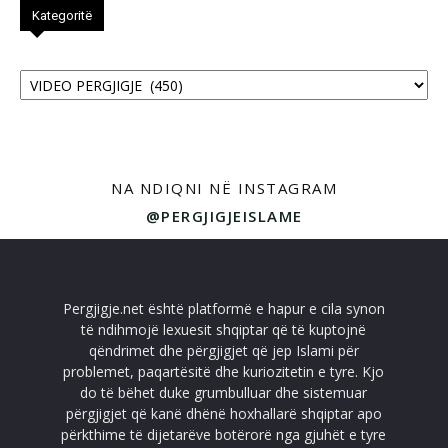
Kategoritë
Kategoritë
NA NDIQNI NË INSTAGRAM
@PERGJIGJEISLAME
Pergjigje.net është platformë e hapur e cila synon
të ndihmojë lexuesit shqiptar që të kuptojnë
qëndrimet dhe përgjigjet që jep Islami për
problemet, paqartësitë dhe kuriozitetin e tyre. Kjo
do të bëhet duke grumbulluar dhe sistemuar
përgjigjet që kanë dhënë hoxhallarë shqiptar apo
përkthime të dijetarëve botërorë nga gjuhët e tyre