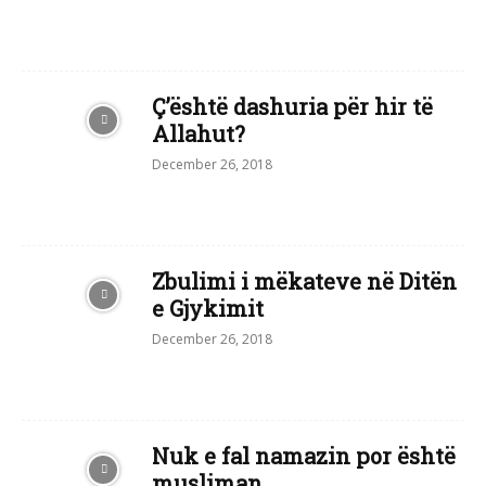
Ç’është dashuria për hir të
Allahut?
December 26, 2018
Zbulimi i mëkateve në Ditën
e Gjykimit
December 26, 2018
Nuk e fal namazin por është
musliman