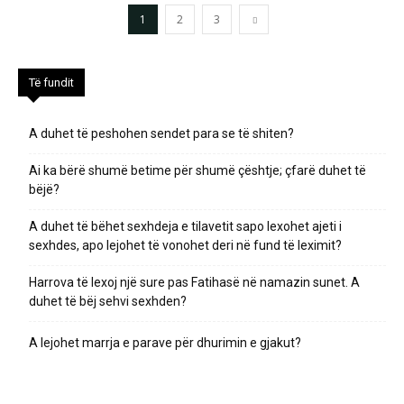
1
2
3
Të fundit
A duhet të peshohen sendet para se të shiten?
Ai ka bërë shumë betime për shumë çështje; çfarë duhet të
bëjë?
A duhet të bëhet sexhdeja e tilavetit sapo lexohet ajeti i
sexhdes, apo lejohet të vonohet deri në fund të leximit?
Harrova të lexoj një sure pas Fatihasë në namazin sunet. A
duhet të bëj sehvi sexhden?
A lejohet marrja e parave për dhurimin e gjakut?