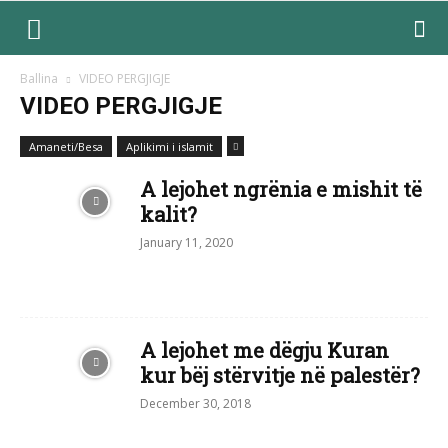
Ballina
VIDEO PERGJIGJE
VIDEO PERGJIGJE
Amaneti/Besa
Aplikimi i islamit
A lejohet ngrënia e mishit të
kalit?
January 11, 2020
A lejohet me dëgju Kuran
kur bëj stërvitje në palestër?
December 30, 2018