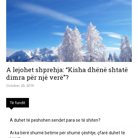
A lejohet shprehja: “Kisha dhënë shtatë
dimra për një verë”?
October 20, 2019
Të fundit
A duhet të peshohen sendet para se të shiten?
Ai ka bërë shumë betime për shumë çështje; çfarë duhet të