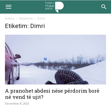
Ballina
Etiketimet
Dimri
Etiketim: Dimri
A pranohet abdesi nëse përdorim borë
në vend të ujit?
December 8, 2023