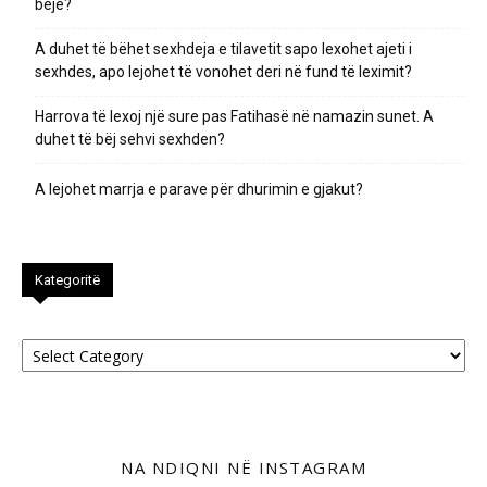
bëjë?
A duhet të bëhet sexhdeja e tilavetit sapo lexohet ajeti i
sexhdes, apo lejohet të vonohet deri në fund të leximit?
Harrova të lexoj një sure pas Fatihasë në namazin sunet. A
duhet të bëj sehvi sexhden?
A lejohet marrja e parave për dhurimin e gjakut?
Kategoritë
Kategoritë
NA NDIQNI NË INSTAGRAM