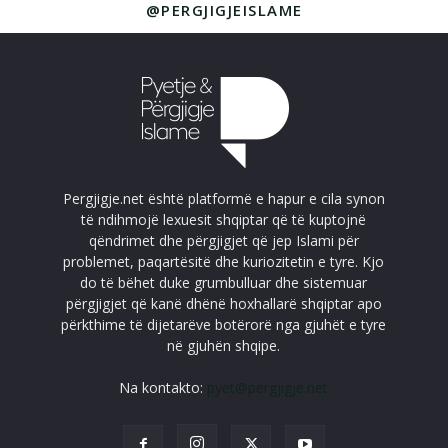
@PERGJIGJEISLAME
Pergjigje.net është platformë e hapur e cila synon
të ndihmojë lexuesit shqiptar që të kuptojnë
qëndrimet dhe përgjigjet që jep Islami për
problemet, paqartësitë dhe kuriozitetin e tyre. Kjo
do të bëhet duke grumbulluar dhe sistemuar
përgjigjet që kanë dhënë hoxhallarë shqiptar apo
përkthime të dijetarëve botërorë nga gjuhët e tyre
në gjuhën shqipe.
Na kontakto:
pyet@pergjigje.net