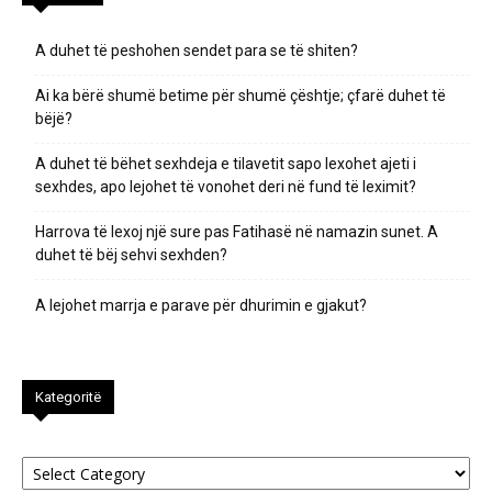
A duhet të peshohen sendet para se të shiten?
Ai ka bërë shumë betime për shumë çështje; çfarë duhet të
bëjë?
A duhet të bëhet sexhdeja e tilavetit sapo lexohet ajeti i
sexhdes, apo lejohet të vonohet deri në fund të leximit?
Harrova të lexoj një sure pas Fatihasë në namazin sunet. A
duhet të bëj sehvi sexhden?
A lejohet marrja e parave për dhurimin e gjakut?
Kategoritë
Kategoritë