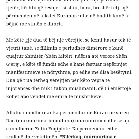
tjetër, kështu që reshjet, si shiu, bora, breshëri etj., që
përmenden në tekstet Kuranore dhe në hadith kanë të
bëjnë me stinën e dimrit.
Me këtë gjë dua të bëj një vërejtje, se kemi hasur tek të
vjetrit tanë, se fillimin e periudhës dimërore e kanë
quajtur Shmitër (Shën Mitër), ndërsa atë verore Shën
Gjergj, e këtë të fundit edhe e kanë festuar nëpërmjet
manifestimeve të ndryshme, po edhe me disa besëtytni.
Dua që t’ua tërheq vërejtjen për këto vepra të
injorancës dhe nuk i takon muslimanit, që t’i emërtojë
kohët apo vendet me emra të mushrikëve.
Allahu i madhëruar ka përmendur në Kuran në suren
Rad (murmurima-bubullima) murmurimën dhe se ajo
e madhëron Zotin Fuqiplotë. Ka përmendur edhe
rrufenë dhe vetëtimën:
“Ndërkaq, murmurima e