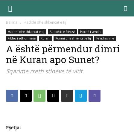
Ballina
Hadithi dhe shkencat e tij
Hadithi dhe shkencat e tij
Autorësia e fetvasë
Hoxhë i vendit
Fikhu i adhurimeve
Kurani
Kurani dhe shkencat e tij
Te ndryshme
A është përmendur dimri
në Kuran apo Sunet?
Sqarime rreth stinëve të vitit
Pyetja: