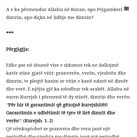
A e ka përmendur Allahu në Kuran, apo Pejgamberi
ﷺ
dimrin, apo diçka në lidhje me dimrin?
***
Përgjigjja:
Edhe pse në shumë vise e sidomos tek ne dallojmë
katër stine gjatë vitit: pranverën, verën, vjeshtën dhe
dimrin, te pleqtë hasim se vitin e kanë ndarë në dimër
dhe verë. E njëjta gjë ka ndodhur tek arabët. Allahu në
suren Kurejsh i përmend të dy stinët, dimrin dhe verën:
“
Për hir të garantimit që gëzojnë kurejshitët!
Garantimin e udhëtimit të tyre të lirë dimrit dhe
verës
!” (
Kurejsh
:
1
–
2
)
Që nënkuptohet se pranvera dhe vera janë një
periudhë dhe vjeshta me dimrin janë një periudhë