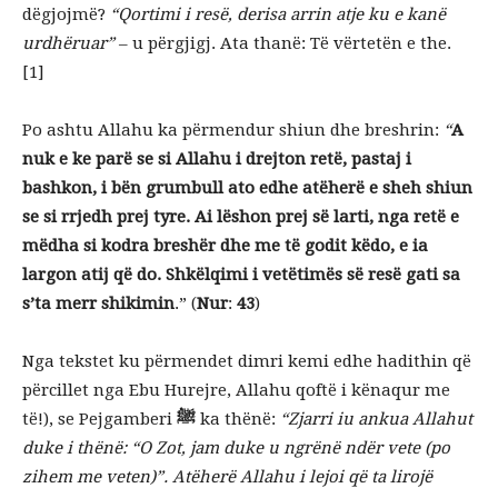
dëgjojmë?
“Qortimi i resë, derisa arrin atje ku e kanë
urdhëruar”
– u përgjigj. Ata thanë: Të vërtetën e the.
[1]
Po ashtu Allahu ka përmendur shiun dhe breshrin:
“
A
nuk e ke parë se si Allahu i drejton retë, pastaj i
bashkon, i bën grumbull ato edhe atëherë e sheh shiun
se si rrjedh prej tyre. Ai lëshon prej së larti, nga retë e
mëdha si kodra breshër dhe me të godit këdo, e ia
largon atij që do. Shkëlqimi i vetëtimës së resë gati sa
s’ta merr shikimin
.” (
Nur
:
43
)
Nga tekstet ku përmendet dimri kemi edhe hadithin që
përcillet nga Ebu Hurejre, Allahu qoftë i kënaqur me
të!), se Pejgamberi
ﷺ
ka thënë:
“Zjarri iu ankua Allahut
duke i thënë: “O Zot, jam duke u ngrënë ndër vete (po
zihem me veten)”. Atëherë Allahu i lejoi që ta lirojë