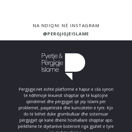
NA NDIQNI NË INSTAGRAM
@PERGJIGJEISLAME
Pergjigje.net është platformë e hapur e cila synon
të ndihmojë lexuesit shqiptar që të kuptojnë
qëndrimet dhe përgjigjet që jep Islami për
problemet, paqartësitë dhe kuriozitetin e tyre. Kjo
do të bëhet duke grumbulluar dhe sistemuar
përgjigjet që kanë dhënë hoxhallarë shqiptar apo
përkthime të dijetarëve botërorë nga gjuhët e tyre