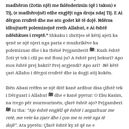
madhëron (Zotin një) me falënderimin (që i takon) e
Tij, (e madhërojnë) edhe engjëjt nga droja ndaj Tij. E Ai
dërgon rrufetë dhe me ato godet kë të dojë. Ndërsa
idhujtarët polemizojnë rreth Allahut, e Ai është
ndëshkues i rreptë.”
Shkaku i zbritjes së këtij ajeti ka
qenë se një njeri nga paria e mushrikëve ka
polemizuar dhe i ka thënë Pejgamberit
ﷺ
: Kush është
Zoti yt tek i cili po më ftoni ju? A është prej hekuri? Apo
mos është prej bakri? Prej argjendi? Apo ari? -Në këtë
çast Allahu i dërgoi rrufetë dhe ia dogji atij kokën.
Ibën Abasi rrëfen se një ditë kanë ardhur disa çifutë tek
i Dërguari i Allahut
ﷺ
dhe e kanë pyetur: O Ebu Kasim,
na trego për murmurimën, çfarë është ajo? Pejgamberi
ﷺ
iu tha:
“Ajo është engjëll që është i angazhuar me
retë, me vete ka zjarr dhe i çon me to retë nga të
dojë”.
Ata pyetën: Çfarë është ky zë që ne e