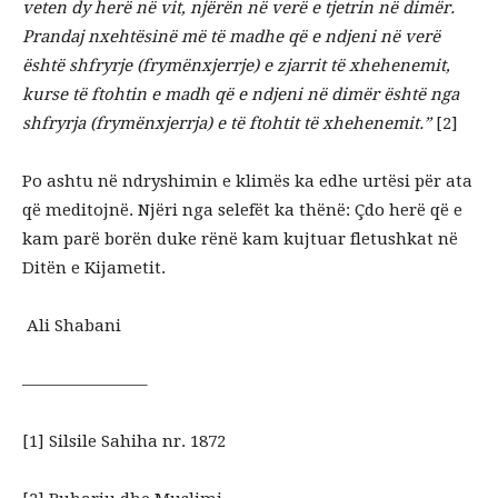
veten dy herë në vit, njërën në verë e tjetrin në dimër.
Prandaj nxehtësinë më të madhe që e ndjeni në verë
është shfryrje (frymënxjerrje) e zjarrit të xhehenemit,
kurse të ftohtin e madh që e ndjeni në dimër është nga
shfryrja (frymënxjerrja) e të ftohtit të xhehenemit.”
[2]
Po ashtu në ndryshimin e klimës ka edhe urtësi për ata
që meditojnë. Njëri nga selefët ka thënë: Çdo herë që e
kam parë borën duke rënë kam kujtuar fletushkat në
Ditën e Kijametit.
Ali Shabani
———————–
[1] Silsile Sahiha nr. 1872