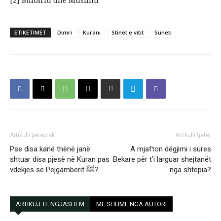
[2] Buhariu dhe Muslimi
ETIKETIMET
Dimri
Kurani
Stinët e vitit
Suneti
Artikulli paraprak
Artikulli tjetër
Pse disa kanë thënë janë
A mjafton dëgjimi i sures
shtuar disa pjesë në Kuran pas
Bekare për t’i larguar shejtanët
vdekjes së Pejgamberit ﷺ?
nga shtëpia?
ARTIKUJ TË NGJASHËM
MË SHUMË NGA AUTORI