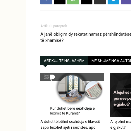
Artikulli paraprak
A janë obligim dy rekatet namaz përshëndetës
të xhamisë?
ARTIKUJ TË NGJASHËM
MË SHUMË NGA AUTO
A duhet të bëhet sexhdeja e tilavetit
A lejohet ma
sapo lexohet ajeti i sexhdes, apo
e gjakut?