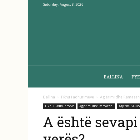
Saturday, August 8, 2026
BALLINA
PYE
Ballina
Fikhu i adhurimeve
Agjërimi dhe Ramazan
Fikhu i adhurimeve
Agjërimi dhe Ramazani
Agjërimi vulln
A është sevapi i
verës?