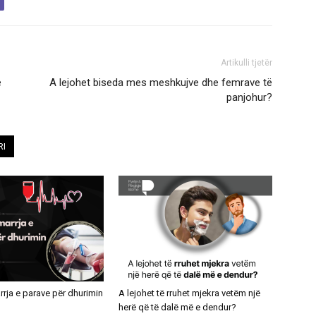
Artikulli tjetër
e
A lejohet biseda mes meshkujve dhe femrave të
panjohur?
RI
rrja e parave për dhurimin
A lejohet të rruhet mjekra vetëm një
herë që të dalë më e dendur?