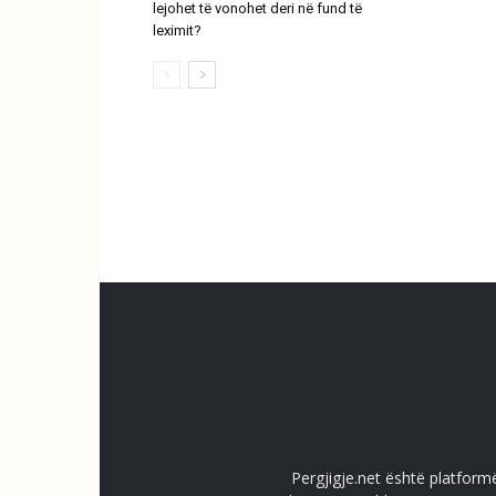
lejohet të vonohet deri në fund të
leximit?
Pergjigje.net është platform