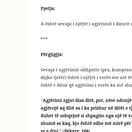
Pyetja:
A është sevapi i njëjtë i agjërimit i dimrit
***
Përgjigjja:
Sevapi i agjërimit obligativ (pra, kompens
diçka tjetër) është i njëjtë i verës me atë 
është e ditur që agjërimi i verës ka më sh
“
Agjërimi zgjat disa ditë, por, nëse ndonjë
agjërojë aq ditë sa i ka prishur në ditët e t
duhet të ushqejnë si shpagim nga një të varf
shumë se kaq, kjo është edhe më mirë për t
se e dini
.” (
Bekare
:
184
)