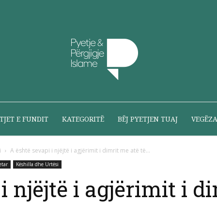
Pyetje
TJET E FUNDIT
KATEGORITË
BËJ PYETJEN TUAJ
VEGËZ
i
A është sevapi i njëjtë i agjërimit i dimrit me atë të...
etar
Këshilla dhe Urtësi
dhe
 njëjtë i agjërimit i d