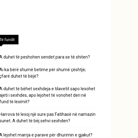
Të fundit
A duhet të peshohen sendet para se të shiten?
Ai ka bërë shumë betime për shumë çështje;
çfarë duhet të bëjë?
A duhet të bëhet sexhdeja e tilavetit sapo lexohet
ajeti i sexhdes, apo lejohet të vonohet deri në
fund të leximit?
Harrova të lexoj një sure pas Fatihasë në namazin
sunet. A duhet të bëj sehvi sexhden?
A lejohet marrja e parave për dhurimin e gjakut?