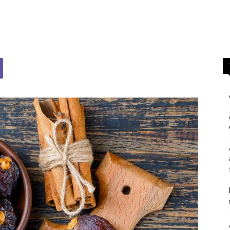
përgjigje
nga
feja
islame