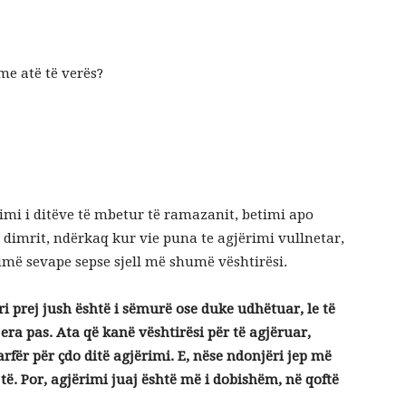
 me atë të verës?
imi i ditëve të mbetur të ramazanit, betimi apo
të dimrit, ndërkaq kur vie puna te agjërimi vullnetar,
umë sevape sepse sjell më shumë vështirësi.
ri prej jush është i sëmurë ose duke udhëtuar, le të
jera pas. Ata që kanë vështirësi për të agjëruar,
ër për çdo ditë agjërimi. E, nëse ndonjëri jep më
ë. Por, agjërimi juaj është më i dobishëm, në qoftë