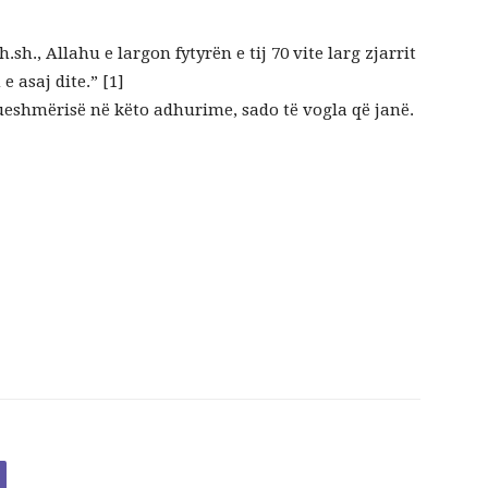
.sh., Allahu e largon fytyrën e tij 70 vite larg zjarrit
 asaj dite.” [1]
ueshmërisë në këto adhurime, sado të vogla që janë.