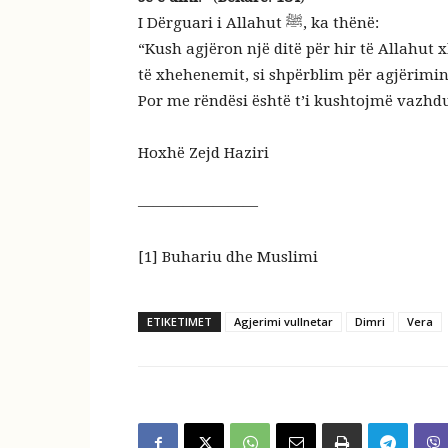
I Dërguari i Allahut ﷺ, ka thënë:
“Kush agjëron një ditë për hir të Allahut xh
të xhehenemit, si shpërblim për agjërimin e
Por me rëndësi është t’i kushtojmë vazhd
Hoxhë Zejd Haziri
————————
[1] Buhariu dhe Muslimi
ETIKETIMET
Agjerimi vullnetar
Dimri
Vera