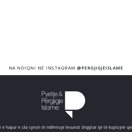
NA NDIQNI NË INSTAGRAM
@PERGJIGJEISLAME
ë e hapur e cila synon të ndihmojë lexuesit shqiptar që të kuptojnë që