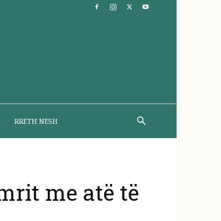
A
RRETH NESH
imrit me atë të