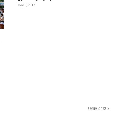
May 8, 2017
?
ë
Faqja 2 nga 2