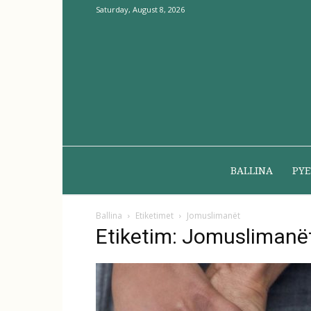
Saturday, August 8, 2026
BALLINA
PYE
Ballina
Etiketimet
Jomuslimanët
Etiketim: Jomuslimanë