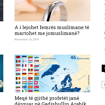
përgjigje
A i lejohet femrës muslimane të
martohet me jomuslimanë?
November 23, 2019
nga
feja
Ka
Meqë të gjithë profetët janë
islame
dërguar në Gadishullin Arabik,