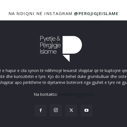
NA NDIQNI NË INSTAGRAM
@PERGJIGJEISLAME
ë e hapur e cila synon të ndihmojë lexuesit shqiptar që të kuptojnë që
itë dhe kuriozitetin e tyre. Kjo do të bëhet duke grumbulluar dhe sis
shqiptar apo përkthime të dijetarëve botërorë nga gjuhët e tyre në gj
Na kontakto:
pyet@pergjigje.net