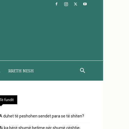
A
RRETH NESH
Të fundit
A duhet të peshohen sendet para se të shiten?
Ai ka bërë shumë betime për shumë çështje;