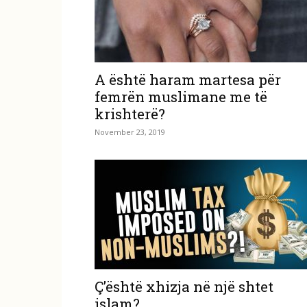
A është haram martesa për
femrën muslimane me të
krishterë?
November 23, 2019
Ç’është xhizja në një shtet
islam?