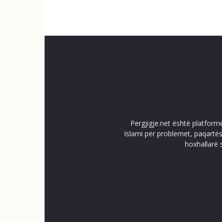
Pergjigje.net është platform
Islami për problemet, paqartës
hoxhallarë 