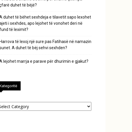
çfarë duhet të bëjë?
A duhet të bëhet sexhdeja e tilavetit sapo lexohet
ajeti i sexhdes, apo lejohet të vonohet deri në
fund të leximit?
Harrova të lexoj një sure pas Fatihasë në namazin
sunet. A duhet të bëj sehvi sexhden?
A lejohet marrja e parave për dhurimin e gjakut?
Kategoritë
tegoritë