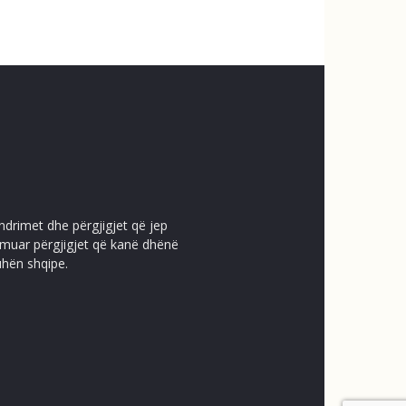
ndrimet dhe përgjigjet që jep
temuar përgjigjet që kanë dhënë
uhën shqipe.