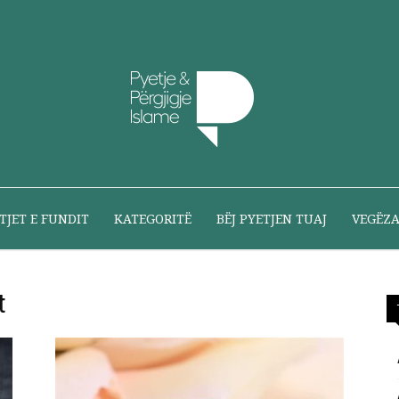
Pyetje
TJET E FUNDIT
KATEGORITË
BËJ PYETJEN TUAJ
VEGËZ
t
dhe