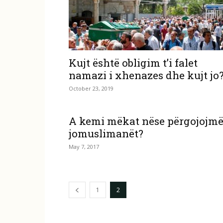
Kujt është obligim t’i falet
namazi i xhenazes dhe kujt jo
October 23, 2019
A kemi mëkat nëse përgojojm
jomuslimanët?
May 7, 2017
1
2