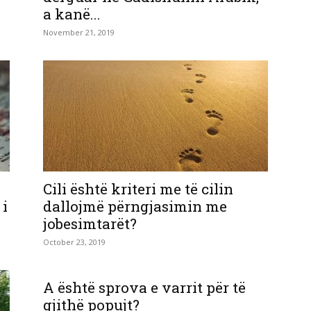
a kanë...
November 21, 2019
Cili është kriteri me të cilin
 i
dallojmë përngjasimin me
jobesimtarët?
October 23, 2019
A është sprova e varrit për të
gjithë popujt?