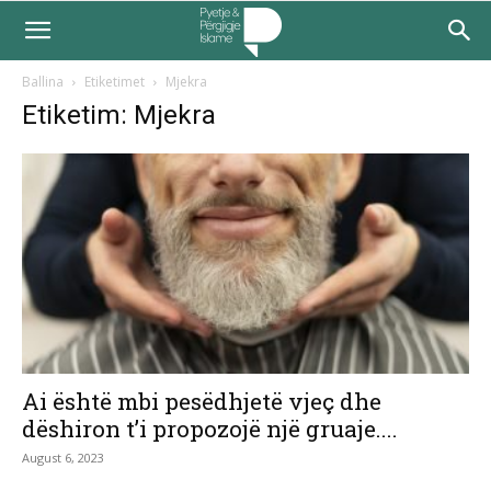
Ballina
Etiketimet
Mjekra
Etiketim: Mjekra
Ai është mbi pesëdhjetë vjeç dhe
dëshiron t’i propozojë një gruaje....
August 6, 2023