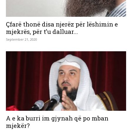
Çfarë thonë disa njerëz për lëshimin e
mjekrës, për t’u dalluar...
September 21, 2020
A e ka burri im gjynah që po mban
mjekër?