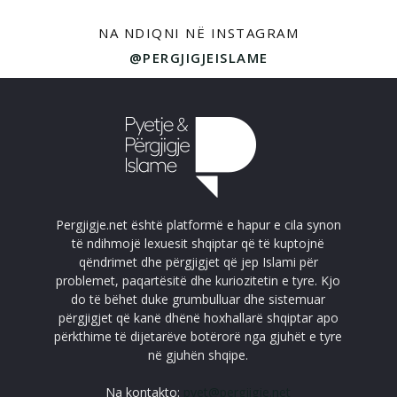
NA NDIQNI NË INSTAGRAM
@PERGJIGJEISLAME
Pergjigje.net është platformë e hapur e cila synon
të ndihmojë lexuesit shqiptar që të kuptojnë
qëndrimet dhe përgjigjet që jep Islami për
problemet, paqartësitë dhe kuriozitetin e tyre. Kjo
do të bëhet duke grumbulluar dhe sistemuar
përgjigjet që kanë dhënë hoxhallarë shqiptar apo
përkthime të dijetarëve botërorë nga gjuhët e tyre
në gjuhën shqipe.
Na kontakto:
pyet@pergjigje.net