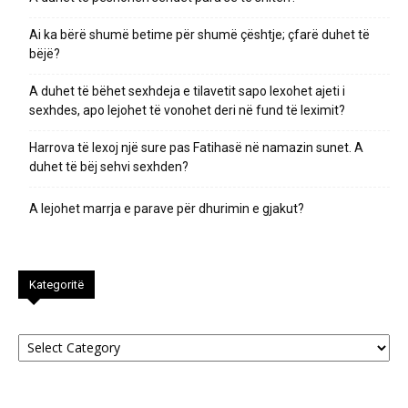
Ai ka bërë shumë betime për shumë çështje; çfarë duhet të
bëjë?
A duhet të bëhet sexhdeja e tilavetit sapo lexohet ajeti i
sexhdes, apo lejohet të vonohet deri në fund të leximit?
Harrova të lexoj një sure pas Fatihasë në namazin sunet. A
duhet të bëj sehvi sexhden?
A lejohet marrja e parave për dhurimin e gjakut?
Kategoritë
Kategoritë