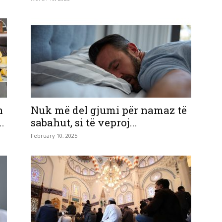
n
Nuk më del gjumi për namaz të
.
sabahut, si të veproj...
February 10, 2025