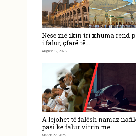
Nëse më ikin tri xhuma rend p
i falur, çfarë të...
August 12, 2025
A lejohet të falësh namaz nafil
pasi ke falur vitrin me...
March 22, 2025