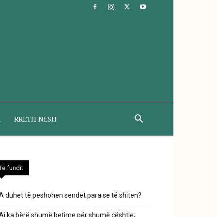
A
RRETH NESH
Të fundit
A duhet të peshohen sendet para se të shiten?
Ai ka bërë shumë betime për shumë çështje;