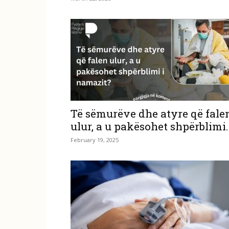
Të sëmurëve dhe atyre që fale
ulur, a u pakësohet shpërblimi..
February 19, 2025