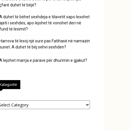
çfarë duhet të bëjë?
A duhet të bëhet sexhdeja e tilavetit sapo lexohet
ajeti i sexhdes, apo lejohet të vonohet deri në
fund të leximit?
Harrova të lexoj një sure pas Fatihasë në namazin
sunet. A duhet të bëj sehvi sexhden?
A lejohet marrja e parave për dhurimin e gjakut?
Kategoritë
tegoritë