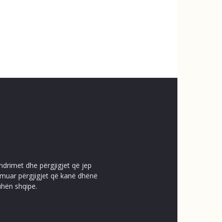
ndrimet dhe përgjigjet që jep
temuar përgjigjet që kanë dhënë
uhën shqipe.