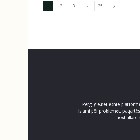
...
1
2
3
25
Pergjigje.net është platform
Islami për problemet, paqartës
hoxhallarë 