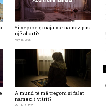
përgjigje
a
Si vepron gruaja me namaz pas
një aborti?
May 15, 2025
nga
feja
Ka
e
A mund të më tregoni si falet
namazi i vitrit?
islame
March 18, 2025