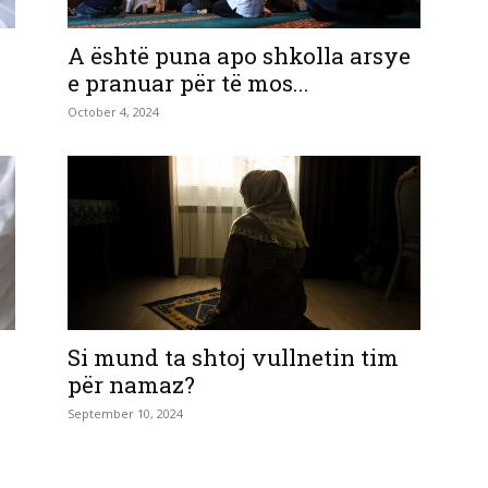
A është puna apo shkolla arsye
e pranuar për të mos...
October 4, 2024
Si mund ta shtoj vullnetin tim
për namaz?
September 10, 2024