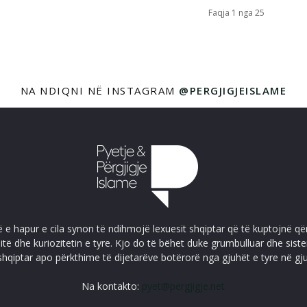
Faqja 1 nga 25
NA NDIQNI NË INSTAGRAM
@PERGJIGJEISLAME
ë e hapur e cila synon të ndihmojë lexuesit shqiptar që të kuptojnë që
itë dhe kuriozitetin e tyre. Kjo do të bëhet duke grumbulluar dhe sis
shqiptar apo përkthime të dijetarëve botërorë nga gjuhët e tyre në gj
Na kontakto:
pyet@pergjigje.net