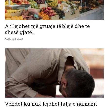
A i lejohet një gruaje të blejë dhe të
shesë gjatë...
August 6, 2023
Vendet ku nuk lejohet falja e namazit