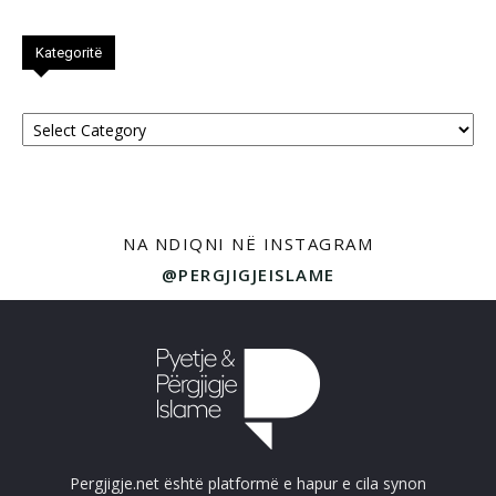
Kategoritë
Kategoritë
NA NDIQNI NË INSTAGRAM
@PERGJIGJEISLAME
Pergjigje.net është platformë e hapur e cila synon