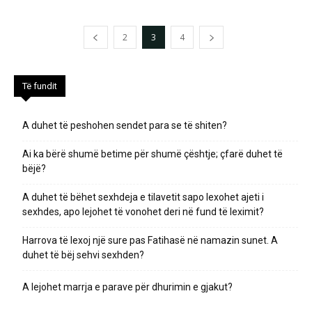
2
3
4
Të fundit
A duhet të peshohen sendet para se të shiten?
Ai ka bërë shumë betime për shumë çështje; çfarë duhet të
bëjë?
A duhet të bëhet sexhdeja e tilavetit sapo lexohet ajeti i
sexhdes, apo lejohet të vonohet deri në fund të leximit?
Harrova të lexoj një sure pas Fatihasë në namazin sunet. A
duhet të bëj sehvi sexhden?
A lejohet marrja e parave për dhurimin e gjakut?