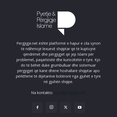
Pergjigje.net është platformë e hapur e cila synon
të ndihmojë lexuesit shqiptar që të kuptojnë
qëndrimet dhe përgjigjet që jep Islami për
problemet, paqartësitë dhe kuriozitetin e tyre. Kjo
do të bëhet duke grumbulluar dhe sistemuar
përgjigjet që kanë dhënë hoxhallarë shqiptar apo
përkthime të dijetarëve botërorë nga gjuhët e tyre
në gjuhën shqipe.
Na kontakto:
pyet@pergjigje.net