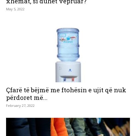
xhemat, si duhet vepruar?
May 5, 2022
Çfarë të bëjmë me ftohësin e ujit që nuk
përdoret më...
February 27, 2022