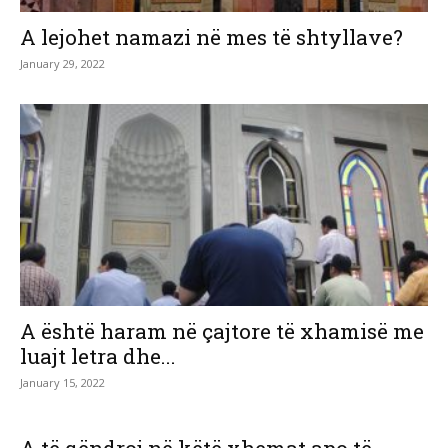
A lejohet namazi në mes të shtyllave?
January 29, 2022
A është haram në çajtore të xhamisë me
luajt letra dhe...
January 15, 2022
A të qëndroj në këtë xhemat apo të