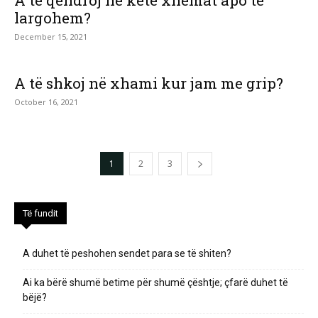
largohem?
December 15, 2021
A të shkoj në xhami kur jam me grip?
October 16, 2021
1
2
3
Të fundit
A duhet të peshohen sendet para se të shiten?
Ai ka bërë shumë betime për shumë çështje; çfarë duhet të
bëjë?