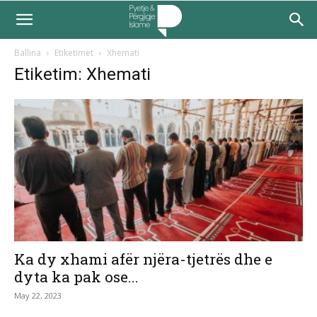
Ballina
Etiketimet
Xhemati
Etiketim: Xhemati
Ka dy xhami afër njëra-tjetrës dhe e
dyta ka pak ose...
May 22, 2023