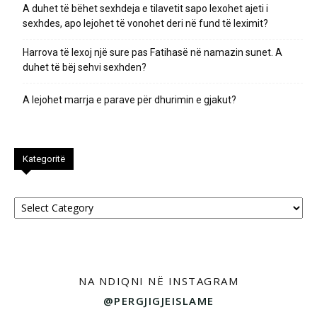
A duhet të bëhet sexhdeja e tilavetit sapo lexohet ajeti i
sexhdes, apo lejohet të vonohet deri në fund të leximit?
Harrova të lexoj një sure pas Fatihasë në namazin sunet. A
duhet të bëj sehvi sexhden?
A lejohet marrja e parave për dhurimin e gjakut?
Kategoritë
Kategoritë
NA NDIQNI NË INSTAGRAM
@PERGJIGJEISLAME